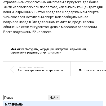
отравлением суррогатным алкоголем в Иркутске, где более
70-ти человек погибли после того, как выпили концентрат для
ванн «Боярышник». В этом средстве с содержанием спирта
93% оказался метиловый спирт. Как сообщили менее
получаса назад в Следственном комитете, предъявлено
обвинение семи фигурантам дела о массовом отравлении.
Всего задержаны 22 человека.
Метки:
барбитураты
,
коррупция
,
лекарства
,
наркомания
,
отравление
,
рецепты
,
спирт
,
хлопонин
Предыдущая страница
Раздачу врачами презервативов
Погода все-таки вл
Найти
МАТЕРИАЛЫ