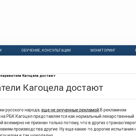
М
ОБУЧЕНИЕ, КОНСУЛЬТАЦИИ
МОНИТОРИНГ
париватели Кагоцела достают
тели Кагоцела достают
ки русского народа,
еще не окученные рекламой
.
В рекламном
на РБК Кагоцел представляется как нормальный лекарственный
й всемирно не признан только потому, что в других странах/евро
ловиям производства другие. Ну еще какие-то дорогие испытания 
агоцелом и так шоколадно.