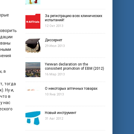
торые
За регистрацию всех клинических
испытаний!
12 Окт 2013
говорить
ндации
Диссернет
ованы
29 Июл 2013
ьными
чения
Yerevan declaration on the
consistent promotion of EBM (2012)
, а
16 Мар 2013
т, тогда
О некоторых аптечных товарах
. Ну и,
10 Янв 2013
что в
у нас
еского
Новый инструмент
31 Авг 2012