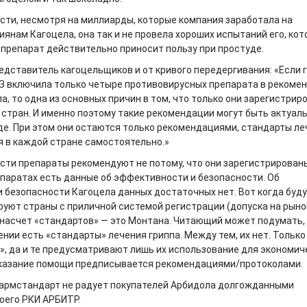
сти, несмотря на миллиарды, которые компания заработала на
янам Кагоцела, она так и не провела хороших испытаний его, ко
о препарат действительно приносит пользу при простуде.
едставитель кагоцельщиков и от кривого передергивания: «Если 
ОЗ включила только четыре противовирусных препарата в рекоме
а, то одна из основных причин в том, что только они зарегистрир
 стран. И именно поэтому такие рекомендации могут быть актуал
де. При этом они остаются только рекомендациями, стандарты ле
 в каждой стране самостоятельно.»
сти препараты рекомендуют не потому, что они зарегистрированы
репаратах есть данные об эффективности и безопасности. Об
 безопасности Кагоцела данных достаточных нет. Вот когда буду
руют страны с приличной системой регистрации (допуска на рынок)
 насчет «стандартов» — это Монтана. Читающий может подумать, 
нии есть «стандарты» лечения гриппа. Между тем, их нет. Только 
», да и те предусматривают лишь их использование для экономич
Оказание помощи предписывается рекомендациями/протоколами.
Фармстандарт не радует покупателей Арбидола долгожданными
оего РКИ АРБИТР.