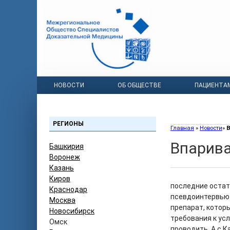
НОВОСТИ
ОБ ОБЩЕСТВЕ
ПАЦИЕНТА
РЕГИОНЫ
Главная
»
Новости
»
В
Впарива
Башкирия
Воронеж
Казань
Киров
последние остат
Краснодар
псевдоинтервью 
Москва
препарат, которы
Новосибирск
требования к ус
Омск
проводить. А с К