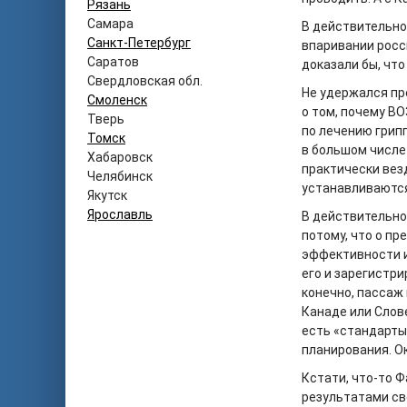
Рязань
Самара
В действительно
Санкт-Петербург
впаривании росси
Саратов
доказали бы, чт
Свердловская обл.
Не удержался пр
Смоленск
о том, почему В
Тверь
по лечению грипп
Томск
в большом числе
Хабаровск
практически вез
Челябинск
устанавливаются
Якутск
Ярославль
В действительно
потому, что о п
эффективности и
его и зарегистри
конечно, пассаж
Канаде или Слове
есть «стандарты
планирования. 
Кстати, что-то 
результатами св