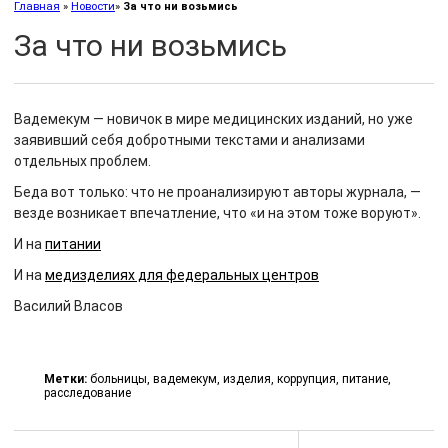
Главная
»
Новости
»
За что ни возьмись
За что ни возьмись
Вадемекум — новичок в мире медицинских изданий, но уже
заявивший себя добротными текстами и анализами
отдельных проблем.
Беда вот только: что не проанализируют авторы журнала, —
везде возникает впечатление, что «и на этом тоже воруют».
И на
питании
И на
медизделиях для федеральных центров
Василий Власов
Метки:
больницы
,
вадемекум
,
изделия
,
коррупция
,
питание
,
расследование