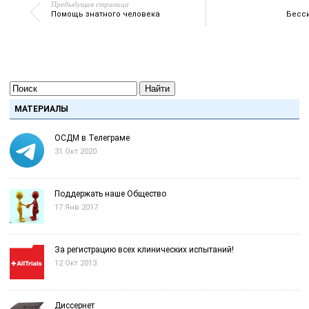
Предыдущая страница
Помощь знатного человека
Бесс
Найти
МАТЕРИАЛЫ
ОСДМ в Телеграме
31 Окт 2020
Поддержать наше Общество
17 Янв 2017
За регистрацию всех клинических испытаний!
12 Окт 2013
Диссернет