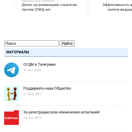
Предыдущая страница
Денег на реализацию стратегии
Эффективность в
против СПИД нет
гриппа медиц
Найти
МАТЕРИАЛЫ
ОСДМ в Телеграме
31 Окт 2020
Поддержать наше Общество
17 Янв 2017
За регистрацию всех клинических испытаний!
12 Окт 2013