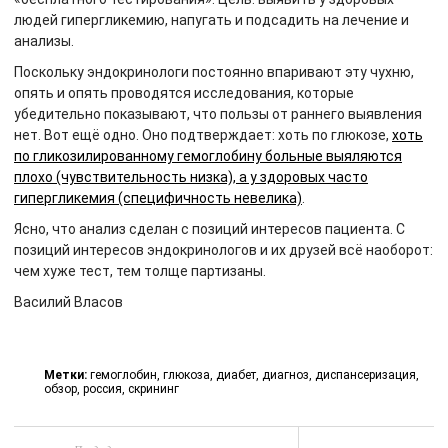
людей гипергликемию, напугать и подсадить на лечение и
анализы.
Поскольку эндокринологи постоянно впаривают эту чухню,
опять и опять проводятся исследования, которые
убедительно показывают, что пользы от раннего выявления
нет. Вот ещё одно. Оно подтверждает: хоть по глюкозе,
хоть
по гликозилированному гемоглобину больные выяляются
плохо (чувствительность низка), а у здоровых часто
гипергликемия (специфичность невелика)
.
Ясно, что анализ сделан с позиций интересов пациента. С
позиций интересов эндокринологов и их друзей всё наоборот:
чем хуже тест, тем толще партизаны.
Василий Власов
Метки:
гемоглобин
,
глюкоза
,
диабет
,
диагноз
,
диспансеризация
,
обзор
,
россия
,
скрининг