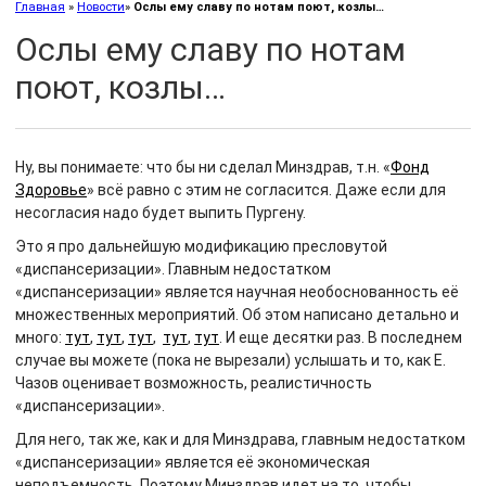
Главная
»
Новости
»
Ослы ему славу по нотам поют, козлы…
Ослы ему славу по нотам
поют, козлы…
Ну, вы понимаете: что бы ни сделал Минздрав, т.н. «
Фонд
Здоровье
» всё равно с этим не согласится. Даже если для
несогласия надо будет выпить Пургену.
Это я про дальнейшую модификацию пресловутой
«диспансеризации». Главным недостатком
«диспансеризации» является научная необоснованность её
множественных мероприятий. Об этом написано детально и
много:
тут
,
тут
,
тут
,
тут
,
тут
. И еще десятки раз. В последнем
случае вы можете (пока не вырезали) услышать и то, как Е.
Чазов оценивает возможность, реалистичность
«диспансеризации».
Для него, так же, как и для Минздрава, главным недостатком
«диспансеризации» является её экономическая
неподъемность. Поэтому Минздрав идет на то, чтобы