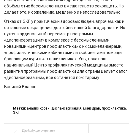
объёмы этих бессмысленных вмешательств сокращать. Но
делает это, к сожалению, медленно и непоследовательно.
Отказ от ЭКГ у практически здоровых людей, впрочем, как и
остальные сокращения, достойны нашей благодарности. Но
нужен кардинальный пересмотр программы
«диспансеризации» в комплексе с бессмысленными
новациями «центров профилактики» с их смокелайзерами,
«профилактическими кабинетами» и «кабинетами помощи
бросающим курить» в поликлиниках. Увы, пока наш
национальный Центр профилактической медицины вместо
развития программы профилактики для страны целует сапог
«диспансеризации», всё останется по-старому.
Василий Власов
Метки:
анализ крови
,
диспансеризация
,
минздрав
,
профилактика
,
ЭКГ
Предыдущая страница