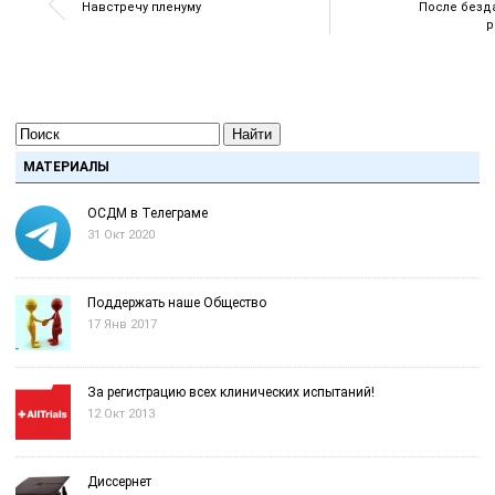
Навстречу пленуму
После безд
р
Найти
МАТЕРИАЛЫ
ОСДМ в Телеграме
31 Окт 2020
Поддержать наше Общество
17 Янв 2017
За регистрацию всех клинических испытаний!
12 Окт 2013
Диссернет