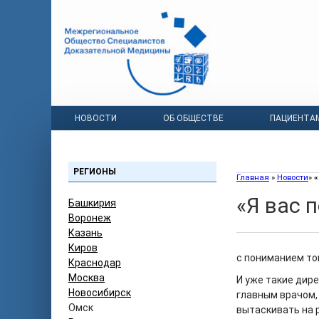
НОВОСТИ
ОБ ОБЩЕСТВЕ
ПАЦИЕНТА
РЕГИОНЫ
Главная
»
Новости
»
«
«Я вас 
Башкирия
Воронеж
Казань
Киров
с пониманием тог
Краснодар
Москва
И уже такие дире
Новосибирск
главным врачом, 
Омск
вытаскивать на 