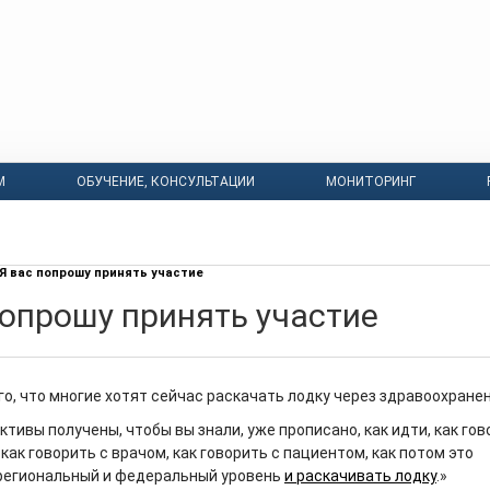
М
ОБУЧЕНИЕ, КОНСУЛЬТАЦИИ
МОНИТОРИНГ
Я вас попрошу принять участие
попрошу принять участие
о, что многие хотят сейчас раскачать лодку через здравоохранен
ктивы получены, чтобы вы знали, уже прописано, как идти, как гов
как говорить с врачом, как говорить с пациентом, как потом это
региональный и федеральный уровень
и раскачивать лодку
.»