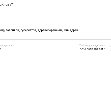
врилову?
мир
,
гаврилов
,
губернатов
,
здравоохранение
,
минздрав
я страница
Следующая страница
!
А ты попробовал?