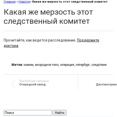
Главная
»
Новости
»
Какая же мерзость этот следственный комитет
Какая же мерзость этот
следственный комитет
Прочитайте, как ведется расследование.
Поддержите
доктора
Метки:
зажим
,
инородное тело
,
операция
,
петербург
,
следствие
Предыдущая страница
Очередной заход
Диспансериза
Найти