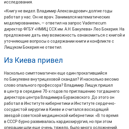
исследования.
«Книгу не видел. Владимир Александрович долгие годы
работал у нас. Он не врач. Занимался математических
моделированием», — ответил на запрос Vademecum
директор ФГБУ «НМИЦ ССХ им. А.Н. Бакулева» Лео Бокерия. На
предложение дать ему возможность ознакомиться с книгой и
уточняющие вопросы о содержании книги и конфликте с
Лищуком Бокерия не ответил.
Из Киева привел
Насколько симптоматичен еще один прокатившийся
по Бакулевке внутрицеховой скандал? И насколько весомо
слово опального профессора? Владимир Лищук пришел
в центр в середине 70-х годов по приглашению тогдашнего
директора центра Владимира Бураковского. До этого он
работал в Институте кибернетики и Институте сердечно-
сосудистой хирургии в Киеве и считался восходящей
звездой советской медицинской кибернетики. «В то время
в СССР бурно развивалась кардиохирургия, но при этом
операции шли еще очень тяжело, было много осложнений.