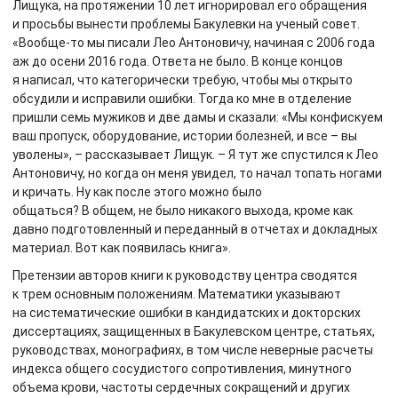
Лищука, на протяжении 10 лет игнорировал его обращения
и просьбы вынести проблемы Бакулевки на ученый совет.
«Вообще-то мы писали Лео Антоновичу, начиная с 2006 года
аж до осени 2016 года. Ответа не было. В конце концов
я написал, что категорически требую, чтобы мы открыто
обсудили и исправили ошибки. Тогда ко мне в отделение
пришли семь мужиков и две дамы и сказали: «Мы конфискуем
ваш пропуск, оборудование, истории болезней, и все – вы
уволены», – рассказывает Лищук. – Я тут же спустился к Лео
Антоновичу, но когда он меня увидел, то начал топать ногами
и кричать. Ну как после этого можно было
общаться? В общем, не было никакого выхода, кроме как
давно подготовленный и переданный в отчетах и докладных
материал. Вот как появилась книга».
Претензии авторов книги к руководству центра сводятся
к трем основным положениям. Математики указывают
на систематические ошибки в кандидатских и докторских
диссертациях, защищенных в Бакулевском центре, статьях,
руководствах, монографиях, в том числе неверные расчеты
индекса общего сосудистого сопротивления, минутного
объема крови, частоты сердечных сокращений и других