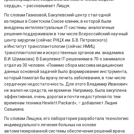
сердца», – рассказывает Лищук.
По словам Газизовой, Бакулевский центр стал одной
из первых в Советском Союзе клиник, в которой были
внедрены интеллектуальные IT-системы: аналогичные
решения поддерживали в том числе Всероссийский научный
центр хирургии (сейчас РНЦХ им. Б.В. Петровского)
и Институт трансплантологии (сейчас НМИЦ
трансплантологии и искусственных органов им. академика
В.И. Шумакова). В Бакулевке IT-решениями в 70-х занимался
отдел из 30 человек. «Помимо сбора массива медицинских
данных основной задачей было формирование инструмента,
который помогал бы врачу лечить заболевания, в том числе
сердечную недостаточность. Для этого Владимир Иванович
не жалел ни средств, ни времени. Например, была закуплена
эффективная, очень дорогая и почти недоступная по тем
временам техника Hewlett Packard», – добавляет Лидия
Сазыкина.
По словам Лищука, его лаборатория разработала технологию
индивидуального лечения больных на основе
автоматизированной системы обеспечения решений врача.