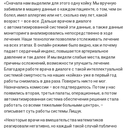
«Сначала нам выделили для этого одну койку. Мы вручную
забивали в машину данные о каждом пациенте, о том, чем он
болел, имел аллергию или нет, сколько ему лет, какой
возраст – все-все. Дальше врачом в диалоге
с автоматизированной системой эти данные, а также данные
мониторинга анализировались непосредственно в ходе
лечения. Наши технологии позволяли отслеживать лечение
на всех этапах. В онлайн-режиме было видно, как и почему
падает сердечный индекс, повышается артериальное
давление и так далее. И мы видели слабые места, видели
причины осложнений, возможности улучшить лечение.
Благодаря работе врача в диалоге с такой интеллектуальной
системой смертность на наших «койках» уже в первый год
работы снизилась в два раза. Поверить никто не мог.
Назначались комиссии – все подтвердилось. Потом у нас
появились вторая, третья палаты, операционные, а потом
автоматизированная система обеспечения решения стала
работать со всеми тяжелыми больными центра», –
описывает суть работы системы Лищук.
«Некоторые врачи на вмешательства математиков
реагировали негативно, но каждый такой случай публично