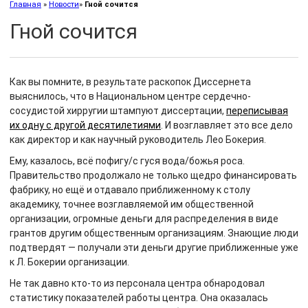
Главная
»
Новости
»
Гной сочится
Гной сочится
Как вы помните, в результате раскопок Диссернета
выяснилось, что в Национальном центре сердечно-
сосудистой хирругии штампуют диссертации,
переписывая
их одну с другой десятилетиями
. И возглавляет это все дело
как директор и как научный руководитель Лео Бокерия.
Ему, казалось, всё пофигу/с гуся вода/божья роса.
Правительство продолжало не только щедро финансировать
фабрику, но ещё и отдавало приближенному к столу
академику, точнее возглавляемой им общественной
организации, огромные деньги для распределения в виде
грантов другим общественным организациям. Знающие люди
подтвердят — получали эти деньги другие приближенные уже
к Л. Бокерии организации.
Не так давно кто-то из персонала центра обнародовал
статистику показателей работы центра. Она оказалась