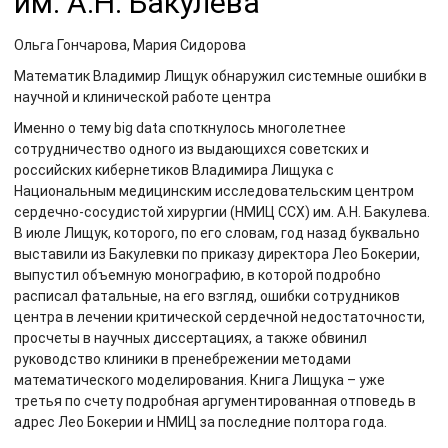
им. А.Н. Бакулева
Ольга Гончарова, Мария Сидорова
Математик Владимир Лищук обнаружил системные ошибки в
научной и клинической работе центра
Именно о тему big data споткнулось многолетнее
сотрудничество одного из выдающихся советских и
российских кибернетиков Владимира Лищука с
Национальным медицинским исследовательским центром
сердечно‑сосудистой хирургии (НМИЦ ССХ) им. А.Н. Бакулева.
В июле Лищук, которого, по его словам, год назад буквально
выставили из Бакулевки по приказу директора Лео Бокерии,
выпустил объемную монографию, в которой подробно
расписал фатальные, на его взгляд, ошибки сотрудников
центра в лечении критической сердечной недостаточности,
просчеты в научных диссертациях, а также обвинил
руководство клиники в пренебрежении методами
математического моделирования. Книга Лищука – уже
третья по счету подробная аргументированная отповедь в
адрес Лео Бокерии и НМИЦ за последние полтора года.