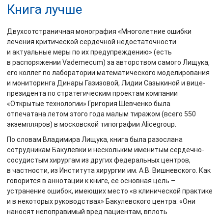
Книга лучше
Двухсотстраничная монография «Многолетние ошибки
лечения критической сердечной недостаточности
и актуальные меры по их предупреждению» (есть
в распоряжении Vademecum) за авторством самого Лищука,
его коллег по лаборатории математического моделирования
и мониторинга Динары Газизовой, Лидии Сазыкиной и вице-
президента по стратегическим проектам компании
«Открытые технологии» Григория Шевченко была
отпечатана летом этого года малым тиражом (всего 550
экземпляров) в московской типографии Alicegroup.
По словам Владимира Лищука, книга была разослана
сотрудникам Бакулевки и нескольким именитым сердечно-
сосудистым хирургам из других федеральных центров,
в частности, из Института хирургии им. А.В. Вишневского. Как
говорится в аннотации к книге, ее основная цель –
устранение ошибок, имеющих место «в клинической практике
и в некоторых руководствах» Бакулевского центра: «Они
наносят непоправимый вред пациентам, вплоть