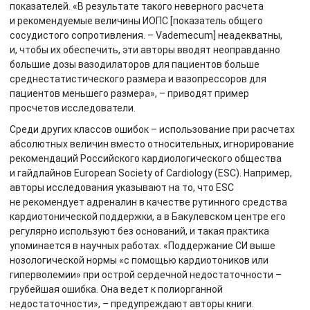
показателей. «В результате такого неверного расчета
и рекомендуемые величины ИОПС [показатель общего
сосудистого сопротивления. – Vademecum] неадекватны,
и, чтобы их обеспечить, эти авторы вводят неоправданно
большие дозы вазодилаторов для пациентов больше
среднестатистического размера и вазопрессоров для
пациентов меньшего размера», – приводят пример
просчетов исследователи.
Среди других классов ошибок – использование при расчетах
абсолютных величин вместо относительных, игнорирование
рекомендаций Российского кардиологического общества
и гайдлайнов European Society of Cardiology (ESC). Например,
авторы исследования указывают на то, что ESC
не рекомендует адреналин в качестве рутинного средства
кардиотонической поддержки, а в Бакулевском центре его
регулярно используют без оснований, и такая практика
упоминается в научных работах. «Поддержание СИ выше
нозологической нормы «с помощью кардиотоников или
гиперволемии» при острой сердечной недостаточности –
грубейшая ошибка. Она ведет к полиорганной
недостаточности», – предупреждают авторы книги.