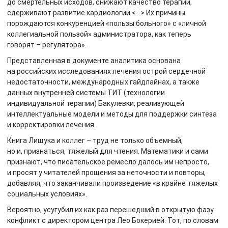
до смертельных исходов, снижают качество терапии,
сдерживают развитие кардиологии <…> Их причины
порождаются конкуренцией «пользы больного» с «личной
коллегиальной пользой» администратора, как теперь
говорят – регулятора».
Представленная в документе аналитика основана
на российских исследованиях лечения острой сердечной
недостаточности, международных гайдлайнах, а также
данных внутренней системы ТИТ (технологии
индивидуальной терапии) Бакулевки, реализующей
интеллектуальные модели и методы для поддержки синтеза
и корректировки лечения.
Книга Лищука и коллег – труд не только объемный,
но и, признаться, тяжелый для чтения. Математики и сами
признают, что писательское ремесло далось им непросто,
и просят у читателей прощения за неточности и повторы,
добавляя, что заканчивали произведение «в крайне тяжелых
социальных условиях».
Вероятно, усугубил их как раз перешедший в открытую фазу
конфликт с директором центра Лео Бокерией. Тот, по словам