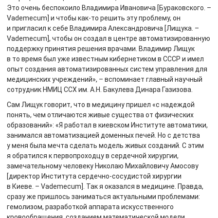
Это очень беспокоило Владимира Ивановича [Бураковского. –
Vademecum] и чтобы как-то решить эту проблему, он
и пригласил к себе Владимира Александровича [Лищука. –
Vademecum], чтобы он создал в центре автоматизированную
поддержку принятия решения врачами. Владимир Лищук
в то время был уже известным кибернетиком в СССР и имел
опыт создания автоматизированных систем управления для
медицинских учреждений», – вспоминает главный научный
сотрудник НМИЦ ССХ им. А.Н. Бакулева Динара Газизова.
Сам Лищук говорит, что в медицину пришел «с надеждой
понять, чем отличаются живые существа от физических
образований»: «Я работал в киевском Институте автоматики,
занимался автоматизацией доменных печей. Но с детства
у меня была мечта сделать модель живых созданий. С этим
я обратился к первопроходцу в сердечной хирургии,
замечательному человеку Николаю Михайловичу Амосову
[директор Института сердечно-сосудистой хирургии
в Киеве. – Vademecum]. Так я оказался в медицине. Правда,
сразу же пришлось заниматься актуальными проблемами:
гемолизом, разработкой аппарата искусственного
кровообращения, созданием математической модели