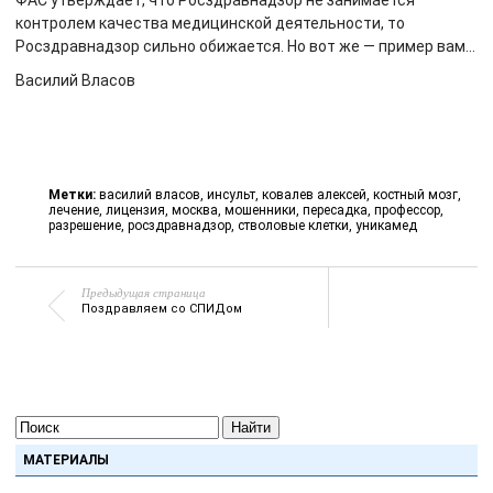
ФАС утверждает, что Росздравнадзор не занимается
контролем качества медицинской деятельности, то
Росздравнадзор сильно обижается. Но вот же — пример вам…
Василий Власов
Метки:
василий власов
,
инсульт
,
ковалев алексей
,
костный мозг
,
лечение
,
лицензия
,
москва
,
мошенники
,
пересадка
,
профессор
,
разрешение
,
росздравнадзор
,
стволовые клетки
,
уникамед
Предыдущая страница
Поздравляем со СПИДом
Найти
МАТЕРИАЛЫ