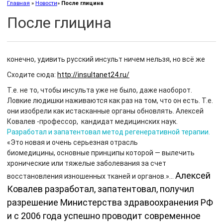
Главная
»
Новости
»
После глицина
После глицина
конечно, удивить русский инсульт ничем нельзя, но всё же
Сходите сюда:
http://insultanet24.ru/
Т.е. не то, чтобы инсульта уже не было, даже наоборот.
Ловкие людишки наживаются как раз на том, что он есть. Т.е.
они изобрели как истасканные органы обновлять.
Алексей
Ковалев -профессор, кандидат медицинских наук.
Разработал и запатентовал
метод регенеративной терапии.
«Это новая и очень серьезная отрасль
биомедицины,
основные принципы которой — вылечить
хронические или
тяжелые заболевания за счет
Алексей
восстановления изношенных тканей и органов.»…
Ковалев разработал, запатентовал, получил
разрешение Министерства здравоохранения РФ
и с 2006 года успешно проводит современное