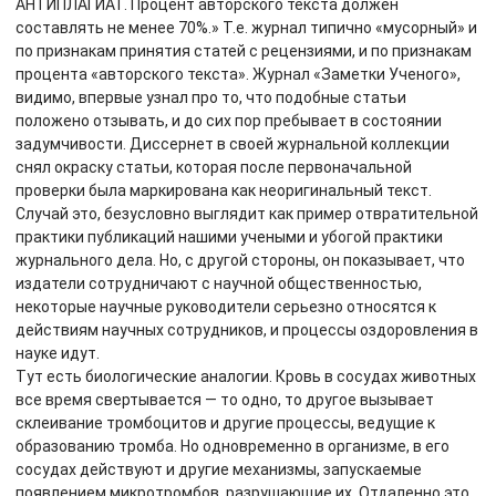
АНТИПЛАГИАТ. Процент авторского текста должен
составлять не менее 70%.» Т.е. журнал типично «мусорный» и
по признакам принятия статей с рецензиями, и по признакам
процента «авторского текста». Журнал «Заметки Ученого»,
видимо, впервые узнал про то, что подобные статьи
положено отзывать, и до сих пор пребывает в состоянии
задумчивости. Диссернет в своей журнальной коллекции
снял окраску статьи, которая после первоначальной
проверки была маркирована как неоригинальный текст.
Случай это, безусловно выглядит как пример отвратительной
практики публикаций нашими учеными и убогой практики
журнального дела. Но, с другой стороны, он показывает, что
издатели сотрудничают с научной общественностью,
некоторые научные руководители серьезно относятся к
действиям научных сотрудников, и процессы оздоровления в
науке идут.
Тут есть биологические аналогии. Кровь в сосудах животных
все время свертывается — то одно, то другое вызывает
склеивание тромбоцитов и другие процессы, ведущие к
образованию тромба. Но одновременно в организме, в его
сосудах действуют и другие механизмы, запускаемые
появлением микротромбов, разрушающие их. Отдаленно это