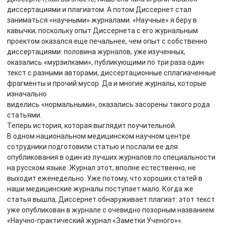
диссертациями и плагиатом. А потом Диссернет стал
заниматься «научными» журналами. «Научные» я беру в
кавычки, поскольку опыт Диссернета с его журнальным
проектом оказался еще печальнее, чем опыт с собственно
диссертациями: половина журналов, уже изученных,
оказались «мурзилками», публикующими по три раза один
текст с разными авторами, диссертационные сплагиаченные
фрагменты и прочий мусор. Да и многие журналы, которые
изначально
виделись «нормальными», оказались засорены такого рода
статьями.
Теперь история, которая выглядит поучительной.
В одном национальном медицинском научном центре
сотрудники подготовили статью и послали ее для
опубликования в один из лучших журналов по специальности
на русском языке. Журнал этот, вполне естественно, не
выходит еженедельно. Уже потому, что хороших статей в
наши медицинские журналы поступает мало. Когда же
статья вышла, Диссернет обнаруживает плагиат: этот текст
уже опубликован в журнале с очевидно позорным названием
«Научно-практический журнал «Заметки Ученого»».