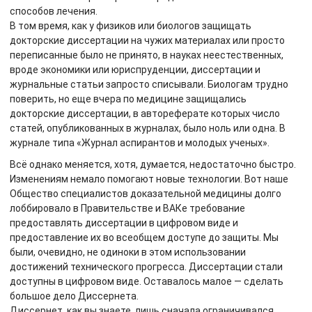
способов лечения.
В том время, как у физиков или биологов защищать
докторские диссертации на чужих материалах или просто
переписанные было не принято, в науках неестественных,
вроде экономики или юриспруденции, диссертации и
журнальные статьи запросто списывали. Биологам трудно
поверить, но еще вчера по медицине защищались
докторские диссертации, в автореферате которых число
статей, опубликованных в журналах, было ноль или одна. В
журнале типа «Журнал аспирантов и молодых ученых».
Всё однако меняется, хотя, думается, недостаточно быстро.
Изменениям немало помогают новые технологии. Вот наше
Общество специалистов доказательной медицины долго
лоббировало в Правительстве и ВАКе требование
предоставлять диссертации в цифровом виде и
предоставление их во всеобщем доступе до защиты. Мы
были, очевидно, не одиноки в этом использовании
достижений технического прогресса. Диссертации стали
доступны в цифровом виде. Оставалось малое — сделать
большое дело Диссернета.
Диссернет, как вы знаете, лишь сначала ограничивался