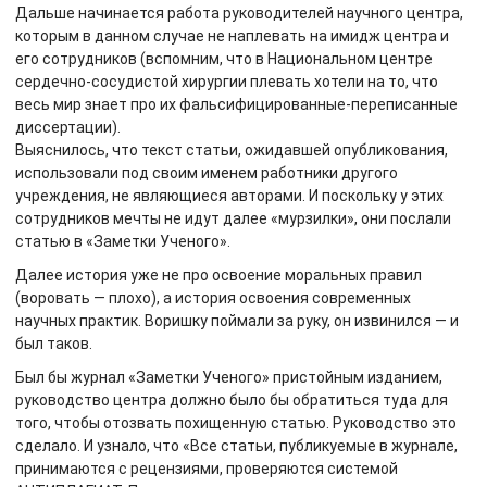
Дальше начинается работа руководителей научного центра,
которым в данном случае не наплевать на имидж центра и
его сотрудников (вспомним, что в Национальном центре
сердечно-сосудистой хирургии плевать хотели на то, что
весь мир знает про их фальсифицированные-переписанные
диссертации).
Выяснилось, что текст статьи, ожидавшей опубликования,
использовали под своим именем работники другого
учреждения, не являющиеся авторами. И поскольку у этих
сотрудников мечты не идут далее «мурзилки», они послали
статью в «Заметки Ученого».
Далее история уже не про освоение моральных правил
(воровать — плохо), а история освоения современных
научных практик. Воришку поймали за руку, он извинился — и
был таков.
Был бы журнал «Заметки Ученого» пристойным изданием,
руководство центра должно было бы обратиться туда для
того, чтобы отозвать похищенную статью. Руководство это
сделало. И узнало, что «Все статьи, публикуемые в журнале,
принимаются с рецензиями, проверяются системой