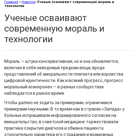
Главная
»
Новости
»
Ученые осваивают современную мораль и
технологии
Ученые осваивают
современную мораль и
технологии
Мораль — штука консервативная, но и она обновляется,
включая в себя неведомые предкам вещи, вроде
представлений об аморальности плагиата или воровства
цифровой идентичности. Как и всякий прогресс, прогресс
моральный асинхронен — в разных сообществах
наблюдается в разное время.
Чтобы далеко не ходить за примерами, ограничимся
примерами научными. В то время как в странах «Запада» у
больных испрашивали информированного согласия на
вмешательство, в советской медицине торжествовала
практика сокрытия диагноза и обмана пациента
относительно характера его страдания и возможных