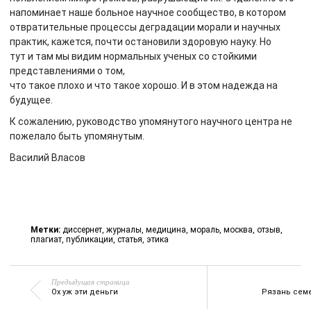
напоминает наше больное научное сообщество, в котором
отвратительные процессы деградации морали и научных
практик, кажется, почти остановили здоровую науку. Но
тут и там мы видим нормальных ученых со стойкими
представлениями о том,
что такое плохо и что такое хорошо. И в этом надежда на
будущее.
К сожалению, руководство упомянутого научного центра не
пожелало быть упомянутым.
Василий Власов
Метки:
диссернет
,
журналы
,
медицина
,
мораль
,
москва
,
отзыв
,
плагиат
,
публикации
,
статья
,
этика
Предыдущая страница
Ох уж эти деньги
Рязань сем