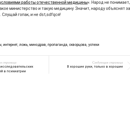
 условиями работы отечественной медицины
«. Народ не понимает,
акое министерство и такую медицину. Значит, народу объяснят за
 Слущай гопак, и не dst,sdfqcя!
ы
,
интернет
,
ложь
,
минздрав
,
пропаганда
,
скворцова
,
успехи
я страница
Следующая страница
 исследовательских
В хорошие руки, только в хорошие
ий в психиатрии