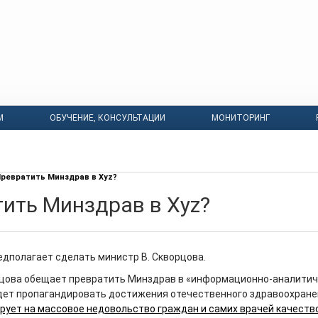
М
ОБУЧЕНИЕ, КОНСУЛЬТАЦИИ
МОНИТОРИНГ
ревратить Минздрав в Хуz?
ить Минздрав в Хуz?
едполагает сделать министр В. Скворцова.
цова обещает превратить Минздрав в «информационно-аналити
удет пропагандировать достижения отечественного здравоохране
рует на массовое недовольство граждан и самих врачей качеств