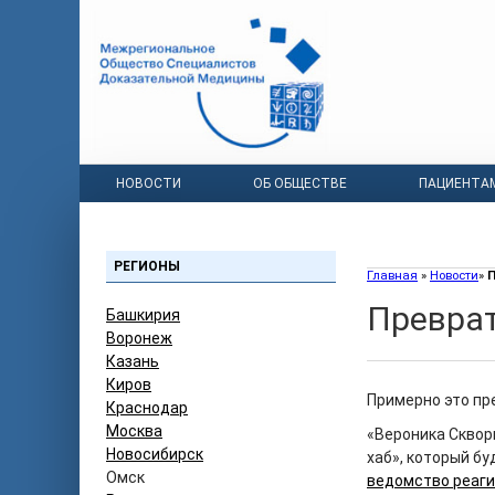
НОВОСТИ
ОБ ОБЩЕСТВЕ
ПАЦИЕНТА
РЕГИОНЫ
Главная
»
Новости
»
П
Преврат
Башкирия
Воронеж
Казань
Киров
Примерно это пр
Краснодар
Москва
«Вероника Сквор
Новосибирск
хаб», который б
Омск
ведомство реаги