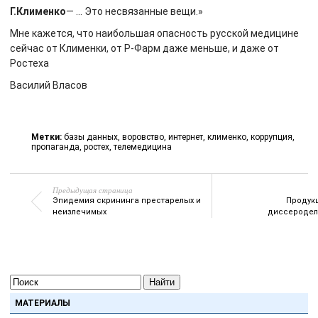
Г.Клименко
― … Это несвязанные вещи.»
Мне кажется, что наибольшая опасность русской медицине
сейчас от Клименки, от Р-Фарм даже меньше, и даже от
Ростеха
Василий Власов
Метки:
базы данных
,
воровство
,
интернет
,
клименко
,
коррупция
,
пропаганда
,
ростех
,
телемедицина
Предыдущая страница
Эпидемия скрининга престарелых и
Продук
неизлечимых
диссеродел
Найти
МАТЕРИАЛЫ