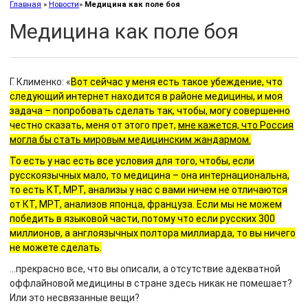
Главная
»
Новости
»
Медицина как поле боя
Медицина как поле боя
Г. Клименко: «
Вот сейчас у меня есть такое убеждение, что
следующий интернет находится в районе медицины, и моя
задача – попробовать сделать так, чтобы, могу совершенно
честно сказать, меня от этого прет,
мне кажется, что Россия
могла бы стать мировым медицинским жандармом.
То есть у нас есть все условия для того, чтобы, если
русскоязычных мало, то медицина – она интернациональна,
то есть КТ, МРТ, анализы у нас с вами ничем не отличаются
от КТ, МРТ, анализов японца, француза. Если мы не можем
победить в языковой части, потому что если русских 300
миллионов, а англоязычных полтора миллиарда, то вы ничего
не можете сделать.
…прекрасно все, что вы описали, а отсутствие адекватной
оффлайновой медицины в стране здесь никак не помешает?
Или это несвязанные вещи?