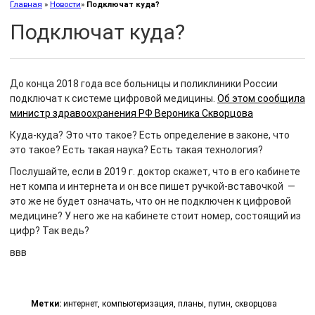
Главная
»
Новости
»
Подключат куда?
Подключат куда?
До конца 2018 года все больницы и поликлиники России
подключат к системе цифровой медицины.
Об этом сообщила
министр здравоохранения РФ Вероника Скворцова
Куда-куда? Это что такое? Есть определение в законе, что
это такое? Есть такая наука? Есть такая технология?
Послушайте, если в 2019 г. доктор скажет, что в его кабинете
нет компа и интернета и он все пишет ручкой-вставочкой —
это же не будет означать, что он не подключен к цифровой
медицине? У него же на кабинете стоит номер, состоящий из
цифр? Так ведь?
ввв
Метки:
интернет
,
компьютеризация
,
планы
,
путин
,
скворцова