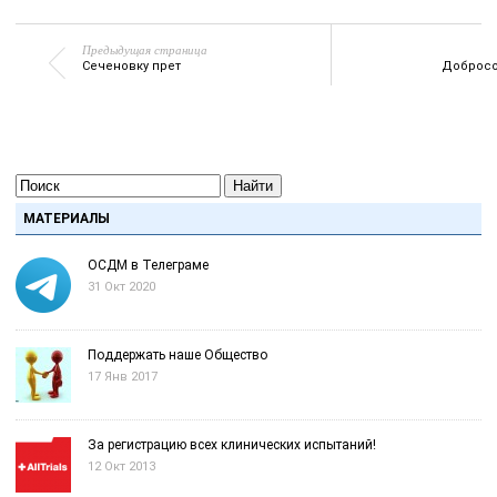
Предыдущая страница
Сеченовку прет
Добросо
Найти
МАТЕРИАЛЫ
ОСДМ в Телеграме
31 Окт 2020
Поддержать наше Общество
17 Янв 2017
За регистрацию всех клинических испытаний!
12 Окт 2013