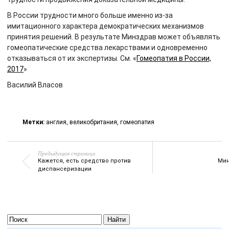
В России трудности много больше именно из-за
имитационного характера демократических механизмов
принятия решений. В результате Минздрав может объявлять
гомеопатические средства лекарствами и одновременно
отказываться от их экспертизы. См. «
Гомеопатия в России,
2017
»
Василий Власов
Метки:
англия
,
великобритания
,
гомеопатия
Предыдущая страница
Кажется, есть средство против
Мин
диспансеризации
Найти