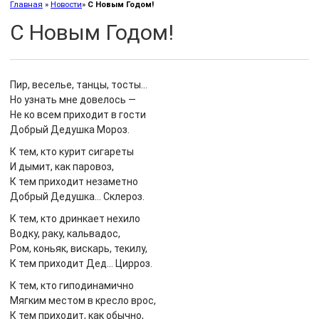
Главная
»
Новости
»
С Новым Годом!
С Новым Годом!
Пир, веселье, танцы, тосты…
Но узнать мне довелось —
Не ко всем приходит в гости
Добрый Дедушка Мороз.
К тем, кто курит сигареты
И дымит, как паровоз,
К тем приходит незаметно
Добрый Дедушка… Склероз.
К тем, кто дринкает нехило
Водку, раку, кальвадос,
Ром, коньяк, вискарь, текилу,
К тем приходит Дед… Цирроз.
К тем, кто гиподинамично
Мягким местом в кресло врос,
К тем приходит, как обычно,