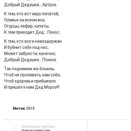
Добрый Дедушка… Артроз.
К тем, кто ест икру лопатой,
Оливье за возом воз,
Огурцы, кефир, купаты,
К тем приходит Дед… Понос.
К тем, кто зол и невоздержан
И бубнит себе под нос,
Может забрести, конечно,
Добрый Дедушка… Психоз.
Так поднимем же бокалы,
Чтоб не проливать нам слёз,
Чтоб здоровья прибывало
И пришёл к нам Дед Мороз!!!
Метки:
2019
Предыдущая страница
Новые комиссии