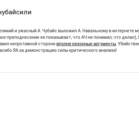
чубайсили
великий и ужасный А. Чубайс выложил А. Навальному в интернете 
ое преподнесение ее показывает, что АЧ не понимал, что делал), 
авил непротивной стороне
вполне резонные аргументы
. Убийств
пасибо ЯА за демонстрацию силы критического анализа!