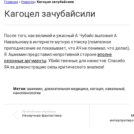
Главная
»
Новости
»
Кагоцел зачубайсили
Кагоцел зачубайсили
После того, как великий и ужасный А. Чубайс выложил А.
Навальному в интернете мутную отписку (помпезное
преподнесение ее показывает, что АЧ не понимал, что делал),
Я. Ашихмин представил непротивной стороне
вполне
резонные аргументы
. Убийственные для нанистов. Спасибо
ЯА за демонстрацию силы критического анализа!
Метки:
ашихмин
,
доказательная медицина
,
кагоцел
,
навальный
,
нанотехнологии
Предыдущая страница
Ненаучная фантастика
М
интерпретиро