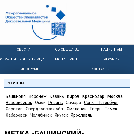
НОВОСТИ
ОБ ОБЩЕСТВЕ
ПАЦИЕНТАМ
ОБУЧЕНИЕ, КОНСУЛЬТАЦИИ
МОНИТОРИНГ
РЕСУРСЫ
ИНСТРУМЕНТЫ
КОНТАКТЫ
РЕГИОНЫ
Башкирия
Воронеж
Казань
Киров
Краснодар
Москва
Новосибирск
Омск
Рязань
Самара
Санкт-Петербург
Саратов
Свердловская обл.
Смоленск
Тверь
Томск
Хабаровск
Челябинск
Якутск
Ярославль
МЕТКА «БАЩИНСКИЙ»