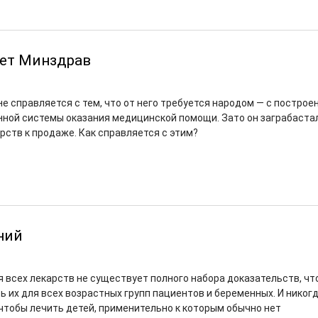
яет Минздрав
е справляется с тем, что от него требуется народом — с построе
ной системы оказания медицинской помощи. Зато он заграбаста
рств к продаже. Как справляется с этим?
ний
я всех лекарств не существует полного набора доказательств, ч
 их для всех возрастных групп пациентов и беременных. И никогд
 чтобы лечить детей, применительно к которым обычно нет