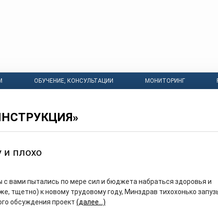
М
ОБУЧЕНИЕ, КОНСУЛЬТАЦИИ
МОНИТОРИНГ
ИНСТРУКЦИЯ»
 и плохо
ы с вами пытались по мере сил и бюджета набраться здоровья и
же, тщетно) к новому трудовому году, Минздрав тихохонько запу
ого обсуждения проект
(далее…)