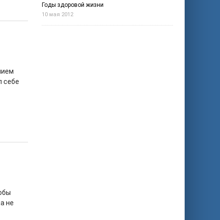
Годы здоровой жизни
10 мая 2012
нием
л себе
тобы
а не