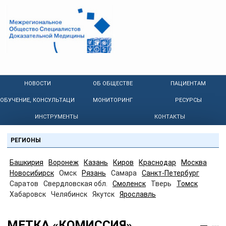
НОВОСТИ
ОБ ОБЩЕСТВЕ
ПАЦИЕНТАМ
ОБУЧЕНИЕ, КОНСУЛЬТАЦИИ
МОНИТОРИНГ
РЕСУРСЫ
ИНСТРУМЕНТЫ
КОНТАКТЫ
РЕГИОНЫ
Башкирия
Воронеж
Казань
Киров
Краснодар
Москва
Новосибирск
Омск
Рязань
Самара
Санкт-Петербург
Саратов
Свердловская обл.
Смоленск
Тверь
Томск
Хабаровск
Челябинск
Якутск
Ярославль
МЕТКА «КОМИССИЯ»