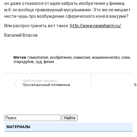
он даже отказался от идеи забрать изобретения у физика,
м.б. он вообще правоверный мусульманин. Это же не мешает
нести чушь про возбуждение сферического коня в вакууме?
Или распространять вот такое:
http://www.newpharm.ru/
Василий Власов
Метки:
гомеопатия
,
изобретения
,
комиссия
,
мошенничество
,
союз
,
стародубов
,
суд
,
физик
Предыдущая страница
Просвещенный оптимизьм
Б
Найти
МАТЕРИАЛЫ