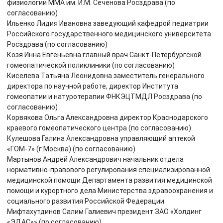
физиологии ММА им. И.М. Сеченова Росздрава (по
согласованию)
Ильенко Лидия Ивановна заведующий кафедрой педиатрии
Российского государственного медицинского университета
Росздрава (по согласованию)
Козя Инна Евгеньевна главный врач Санкт-Петербургской
гомеопатической поликлиники (по согласованию)
Киселева Татьяна Леонидовна заместитель генерального
директора по научной работе, директор Института
гомеопатии и натуротерапии ФНКЭЦТМДЛ Росздрава (по
согласованию)
Корвякова Ольга Александровна директор Краснодарского
краевого гомеопатического центра (по согласованию)
Кулешова Галина Александровна управляющий аптекой
«ГОМ-7» (г.Москва) (по согласованию)
Мартынов Андрей Александрович начальник отдела
нормативно-правового регулирования специализированной
медицинской помощи Департамента развития медицинской
помощи и курортного дела Министерства здравоохранения и
социального развития Российской Федерации
Мифтахутдинов Салим Галиевич президент ЗАО «Холдинг
«ЭДАС»» (по согласованию)