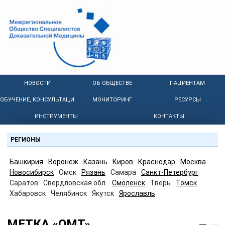
НОВОСТИ
ОБ ОБЩЕСТВЕ
ПАЦИЕНТАМ
ОБУЧЕНИЕ, КОНСУЛЬТАЦИИ
МОНИТОРИНГ
РЕСУРСЫ
ИНСТРУМЕНТЫ
КОНТАКТЫ
РЕГИОНЫ
Башкирия
Воронеж
Казань
Киров
Краснодар
Москва
Новосибирск
Омск
Рязань
Самара
Санкт-Петербург
Саратов
Свердловская обл.
Смоленск
Тверь
Томск
Хабаровск
Челябинск
Якутск
Ярославль
МЕТКА «ОМТ»