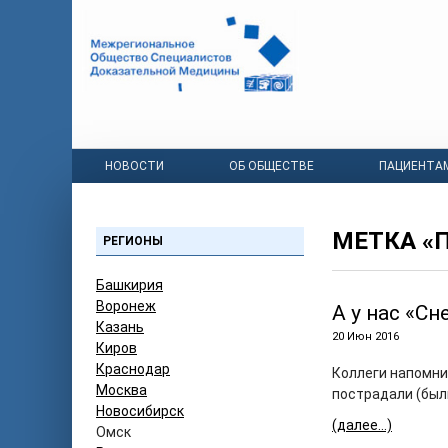
НОВОСТИ
ОБ ОБЩЕСТВЕ
ПАЦИЕНТА
МЕТКА «
РЕГИОНЫ
Башкирия
Воронеж
А у нас «С
Казань
20 Июн 2016
Киров
Краснодар
Коллеги напомни
Москва
пострадали (был
Новосибирск
(далее…)
Омск