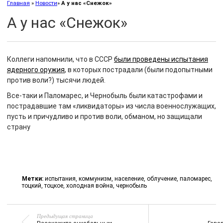
Главная
»
Новости
»
А у нас «Снежок»
А у нас «Снежок»
Коллеги напомнили, что в СССР
были проведены испытания
ядерного оружия
, в которых пострадали (были подопытными
против воли?) тысячи людей.
Все-таки и Паломарес, и Чернобыль были катастрофами и
пострадавшие там «ликвидаторы» из числа военнослужащих,
пусть и причудливо и против воли, обманом, но защищали
страну
Метки:
испытания
,
коммунизм
,
население
,
облучение
,
паломарес
,
тоцкий
,
тоцкое
,
холодная война
,
чернобыль
Предыдущая страница