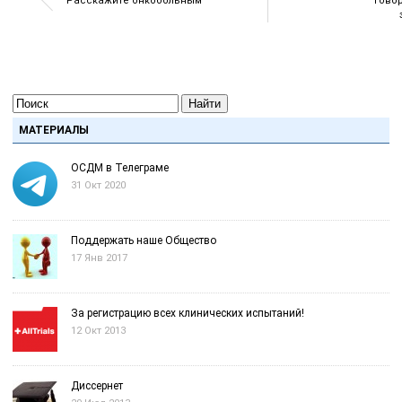
Расскажите онкобольным
Говор
Найти
МАТЕРИАЛЫ
ОСДМ в Телеграме
31 Окт 2020
Поддержать наше Общество
17 Янв 2017
За регистрацию всех клинических испытаний!
12 Окт 2013
Диссернет