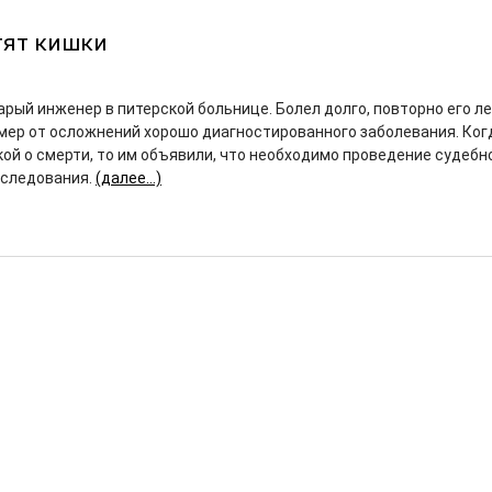
тят кишки
рый инженер в питерской больнице. Болел долго, повторно его ле
Умер от осложнений хорошо диагностированного заболевания. Ког
кой о смерти, то им объявили, что необходимо проведение судебн
сследования.
(далее…)