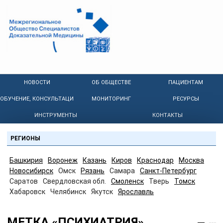
НОВОСТИ
ОБ ОБЩЕСТВЕ
ПАЦИЕНТАМ
ОБУЧЕНИЕ, КОНСУЛЬТАЦИИ
МОНИТОРИНГ
РЕСУРСЫ
ИНСТРУМЕНТЫ
КОНТАКТЫ
РЕГИОНЫ
Башкирия
Воронеж
Казань
Киров
Краснодар
Москва
Новосибирск
Омск
Рязань
Самара
Санкт-Петербург
Саратов
Свердловская обл.
Смоленск
Тверь
Томск
Хабаровск
Челябинск
Якутск
Ярославль
МЕТКА «ПСИХИАТРИЯ»