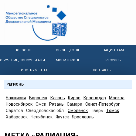
НОВОСТИ
ОБ ОБЩЕСТВЕ
ПАЦИЕНТАМ
ОБУЧЕНИЕ, КОНСУЛЬТАЦИИ
МОНИТОРИНГ
РЕСУРСЫ
ИНСТРУМЕНТЫ
КОНТАКТЫ
РЕГИОНЫ
Башкирия
Воронеж
Казань
Киров
Краснодар
Москва
Новосибирск
Омск
Рязань
Самара
Санкт-Петербург
Саратов
Свердловская обл.
Смоленск
Тверь
Томск
Хабаровск
Челябинск
Якутск
Ярославль
МЕТКА «РАДИАЦИЯ»