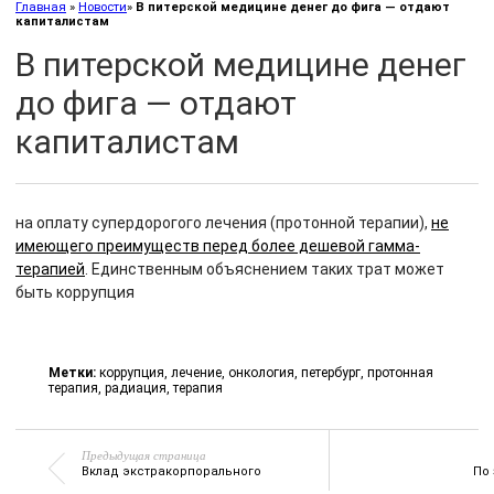
Главная
»
Новости
»
В питерской медицине денег до фига — отдают
капиталистам
В питерской медицине денег
до фига — отдают
капиталистам
на оплату супердорогого лечения (протонной терапии),
не
имеющего преимуществ перед более дешевой гамма-
терапией
. Единственным объяснением таких трат может
быть коррупция
Метки:
коррупция
,
лечение
,
онкология
,
петербург
,
протонная
терапия
,
радиация
,
терапия
Предыдущая страница
Вклад экстракорпорального
По 