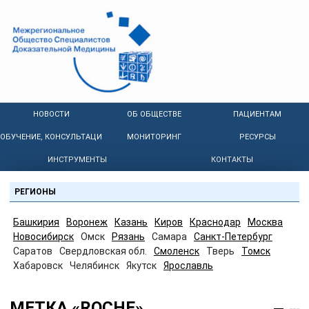
НОВОСТИ
ОБ ОБЩЕСТВЕ
ПАЦИЕНТАМ
ОБУЧЕНИЕ, КОНСУЛЬТАЦИИ
МОНИТОРИНГ
РЕСУРСЫ
ИНСТРУМЕНТЫ
КОНТАКТЫ
РЕГИОНЫ
Башкирия
Воронеж
Казань
Киров
Краснодар
Москва
Новосибирск
Омск
Рязань
Самара
Санкт-Петербург
Саратов
Свердловская обл.
Смоленск
Тверь
Томск
Хабаровск
Челябинск
Якутск
Ярославль
МЕТКА «ROCHE»