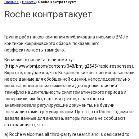
Главная
»
Новости
»
Roche контратакует
Roche контратакует
Группа работников компании опубликовала письмо в BMJ с
критикой кокрановского обзора, показавшего
неэффективность тамифлю.
Вы можете прочитать письмо тут
(
http://www.bmj.com/content/348/bmj.g2545/rapid-responses
).
Вкратце, получается, что Кокрановские авторы использовали
не все данные для обобщенной оценки, непоследовательно
использовали анализ выживания для оценки влияния
тамифлю на длительность симптоматического периода и
совершили, якобы, еще ряд грехов, в частности
анализировали регулирующие документы, не будучи
специалистами в регулировании. Про то, что Roche годами не
давала данные для анализа, авторы письма не сообщают,
зато заявляют, что
а) Roche welcomes all third-party research and is dedicated to