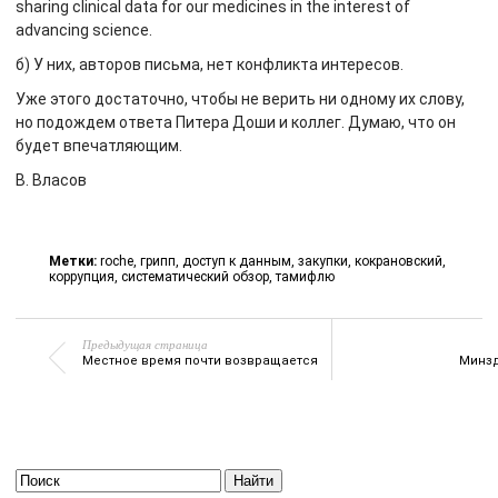
sharing clinical data for our medicines in the interest of
advancing science.
б) У них, авторов письма, нет конфликта интересов.
Уже этого достаточно, чтобы не верить ни одному их слову,
но подождем ответа Питера Доши и коллег. Думаю, что он
будет впечатляющим.
В. Власов
Метки:
roche
,
грипп
,
доступ к данным
,
закупки
,
кокрановский
,
коррупция
,
систематический обзор
,
тамифлю
Предыдущая страница
Местное время почти возвращается
Минзд
Найти