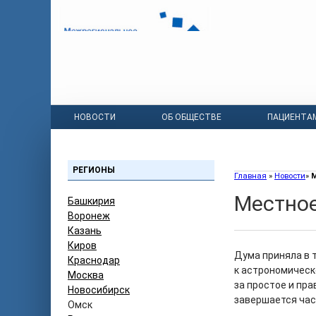
НОВОСТИ
ОБ ОБЩЕСТВЕ
ПАЦИЕНТА
РЕГИОНЫ
Главная
»
Новости
»
М
Местное
Башкирия
Воронеж
Казань
Киров
Дума приняла в 
Краснодар
к астрономическо
Москва
за простое и пр
Новосибирск
завершается час
Омск