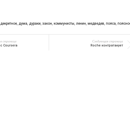
,
декретное
,
дума
,
дураки
,
закон
,
коммунисты
,
ленин
,
медведев
,
пояса
,
поясно
я страница
Следующая страница
с Coursera
Roche контратакует