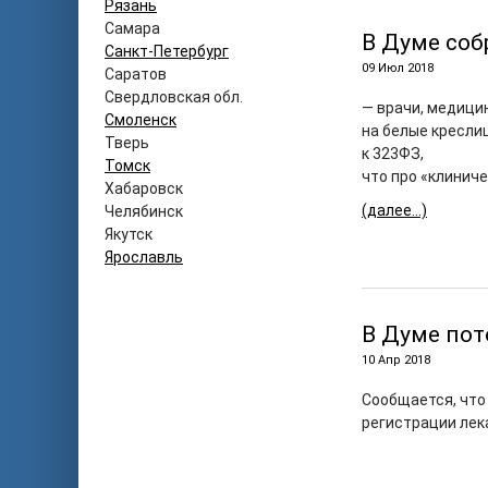
Рязань
Самара
В Думе соб
Санкт-Петербург
09 Июл 2018
Саратов
Свердловская обл.
— врачи, медици
Смоленск
на белые кресли
Тверь
к 323ФЗ,
Томск
что про «клинич
Хабаровск
(далее…)
Челябинск
Якутск
Ярославль
В Думе пот
10 Апр 2018
Сообщается, что
регистрации лек