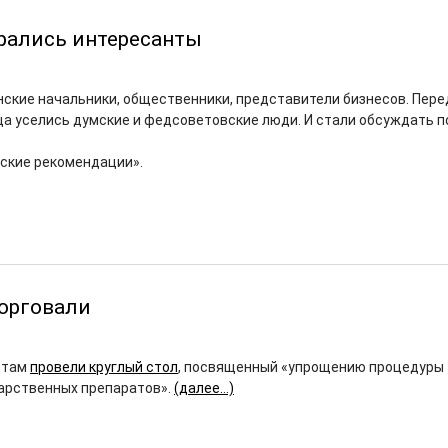
рались интересанты
нские начальники, общественники, представители бизнесов. Пере
ца уселись думские и федсоветовские люди. И стали обсуждать 
еские рекомендации».
орговали
 там
провели круглый стол
, посвященный «упрощению процедуры
арственных препаратов».
(далее…)