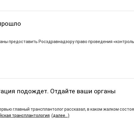
 прошло
ланы предоставить Росздравнадзору право проведения «контрол
ация подождет. Отдайте ваши органы
ервью главный трансплантолог рассказал, в каком жалком состо
йская трансплантология
.
(далее…)