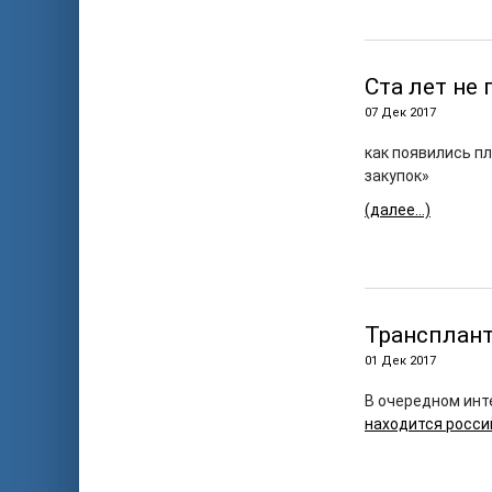
Ста лет не
07 Дек 2017
как появились п
закупок»
(далее…)
Трансплант
01 Дек 2017
В очередном инт
находится росси