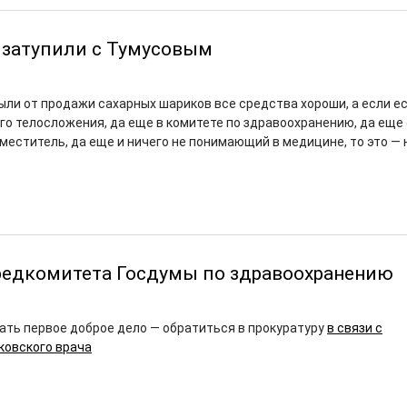
 затупили с Тумусовым
были от продажи сахарных шариков все средства хороши, а если е
го телосложения, да еще в комитете по здравоохранению, да еще 
меститель, да еще и ничего не понимающий в медицине, то это — 
редкомитета Госдумы по здравоохранению
ать первое доброе дело — обратиться в прокуратуру
в связи с
ковского врача