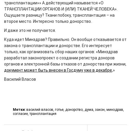
трансплантации»» А действующий называется «О
ТРАНСПЛАНТАЦИИ ОРГАНОВ И (ИЛИ) ТКАНЕЙ ЧЕЛОВЕКА».
Ощущаете разницу? Ткани побоку, трансплантация – на
второе место. Интересно только донорство.
И даже это не получается.
Куда идет Минздрав? Правильно. Он вообще отказывается от
закона о трансплантации и донорстве. Его интересует
только, как организовать сбор наших органов: «Минздрав
разработал законопроект о создании регистра доноров
органов и электронной базы отказов от донорства при жизни,
документ может быть внесен в Госдуму уже в декабре
,»
Василий Власов
Метки:
василий власов
,
готье
,
донорство
,
дума
,
закон
,
минздрав
,
согласие
,
трансплантация