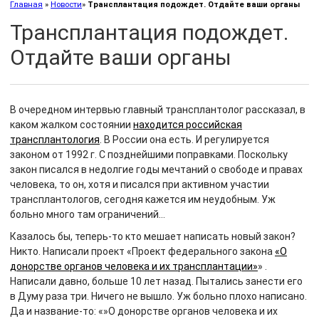
Главная
»
Новости
»
Трансплантация подождет. Отдайте ваши органы
Трансплантация подождет.
Отдайте ваши органы
В очередном интервью главный трансплантолог рассказал, в
каком жалком состоянии
находится российская
трансплантология
.
В России она есть. И регулируется
законом от 1992 г. С позднейшими поправками. Поскольку
закон писался в недолгие годы мечтаний о свободе и правах
человека, то он, хотя и писался при активном участии
трансплантологов, сегодня кажется им неудобным. Уж
больно много там ограничений…
Казалось бы, теперь-то кто мешает написать новый закон?
Никто. Написали проект «Проект федерального закона
«О
донорстве органов человека и их трансплантации»
» .
Написали давно, больше 10 лет назад. Пытались занести его
в Думу раза три. Ничего не вышло. Уж больно плохо написано.
Да и название-то: «»О донорстве органов человека и их