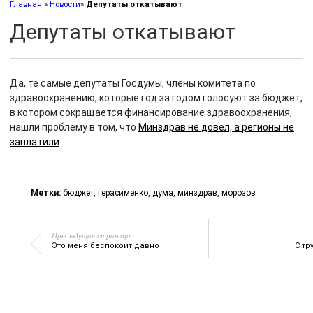
Главная
»
Новости
»
Депутаты откатывают
Депутаты откатывают
Да, те самые депутаты Госдумы, члены комитета по
здравоохранению, которые год за годом голосуют за бюджет,
в котором сокращается финансирование здравоохранения,
нашли проблему в том, что
Минздрав не довел, а регионы не
заплатили
.
Метки:
бюджет
,
герасименко
,
дума
,
минздрав
,
морозов
Предыдущая страница
Это меня беспокоит давно
С т