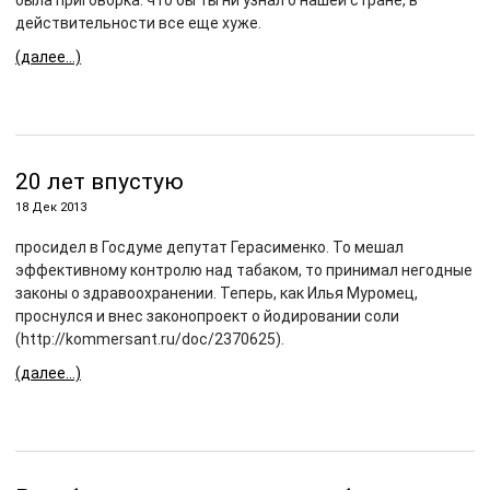
была приговорка: что бы ты ни узнал о нашей стране, в
действительности все еще хуже.
(далее…)
20 лет впустую
18 Дек 2013
просидел в Госдуме депутат Герасименко. То мешал
эффективному контролю над табаком, то принимал негодные
законы о здравоохранении. Теперь, как Илья Муромец,
проснулся и внес законопроект о йодировании соли
(http://kommersant.ru/doc/2370625).
(далее…)