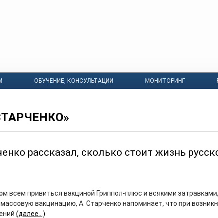
М
ОБУЧЕНИЕ, КОНСУЛЬТАЦИИ
МОНИТОРИНГ
СТАРЧЕНКО»
ченко рассказал, сколько стоит жизнь русск
вом всем привиться вакциной Гриппол-плюс и всякими затравками
 массовую вакцинацию, А. Старченко напоминает, что при возник
ений
(далее…)