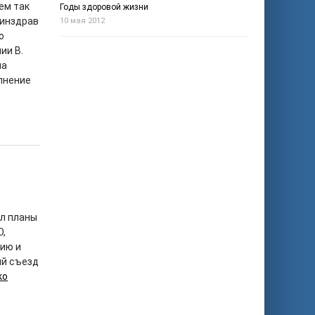
ем так
Годы здоровой жизни
Минздрав
10 мая 2012
о
ии В.
на
лнение
ыл планы
О,
нию и
ый съезд
ко