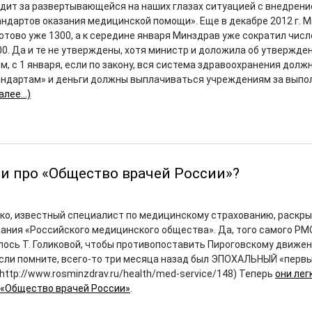
дит за развертывающейся на наших глазах ситуацией с внедрени
ндартов оказания медицинской помощи». Еще в декабре 2012 г. 
отово уже 1300, а к середине января Минздрав уже сократил числ
0. Да и те не утверждены, хотя министр и доложила об утвержден
м, с 1 января, если по закону, вся система здравоохранения долж
андартам» и деньги должны выплачиваться учреждениям за выпо
алее…)
 про «Общество врачей России»?
ко, известный специалист по медицинскому страхованию, раскр
ния «Российского медицинского общества». Да, того самого РМ
лось Т. Голиковой, чтобы противопоставить Пироговскому движе
сли помните, всего-то три месяца назад был ЭПОХАЛЬНЫЙ «перв
http://www.rosminzdrav.ru/health/med-service/148) Теперь
они лег
 «Общество врачей России»
.