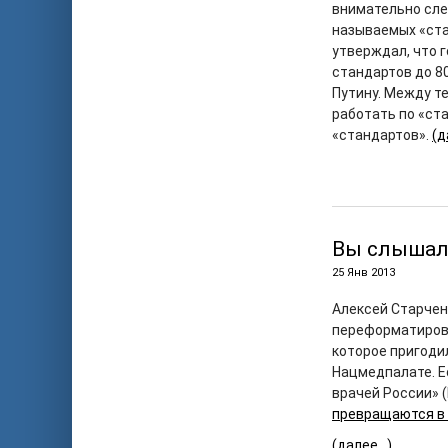
внимательно сле
называемых «ста
утверждал, что г
стандартов до 80
Путину. Между те
работать по «ст
«стандартов».
(д
Вы слышали
25 Янв 2013
Алексей Старчен
переформатирова
которое пригоди
Нацмедпалате. Е
врачей России» (
превращаются в
(далее…)