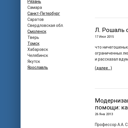
Рязань
Самара
Санкт-Петербург
Саратов
Свердловская обл.
Л. Рошаль 
Смоленск
17 Июл 2015
Тверь
Томск
что ничегошеньки
Хабаровск
ограниченных люд
Челябинск
и рассказал вду
Якутск
Ярославль
(далее…)
Модернизац
помощи: к
26 Янв 2013
Профессор А.А. 