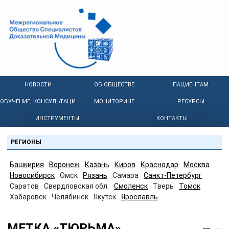
НОВОСТИ
ОБ ОБЩЕСТВЕ
ПАЦИЕНТАМ
ОБУЧЕНИЕ, КОНСУЛЬТАЦИИ
МОНИТОРИНГ
РЕСУРСЫ
ИНСТРУМЕНТЫ
КОНТАКТЫ
РЕГИОНЫ
Башкирия
Воронеж
Казань
Киров
Краснодар
Москва
Новосибирск
Омск
Рязань
Самара
Санкт-Петербург
Саратов
Свердловская обл.
Смоленск
Тверь
Томск
Хабаровск
Челябинск
Якутск
Ярославль
МЕТКА «ТЮРЬМА»