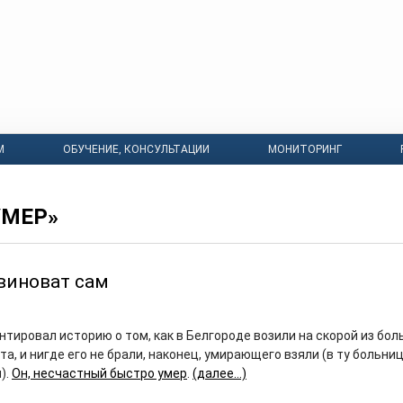
М
ОБУЧЕНИЕ, КОНСУЛЬТАЦИИ
МОНИТОРИНГ
УМЕР»
виноват сам
тировал историю о том, как в Белгороде возили на скорой из бол
а, и нигде его не брали, наконец, умирающего взяли (в ту больниц
).
Он, несчастный быстро умер
.
(далее…)