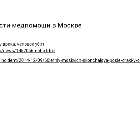
ости медпомощи в Москве
у драка, человек убит.
ru/news/1452056-echo.html
/incident/2014/12/09/60letniy-moskvich-skonchalsya-posle-draki-v-o