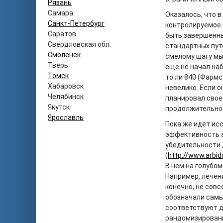
Рязань
Самара
Оказалось, что 
Санкт-Петербург
контролируемое и
Саратов
быть завершенны
Свердловская обл.
стандартных путе
Смоленск
смелому шагу мы
Тверь
еще не начал на
Томск
то ли 840 (Фарм
Хабаровск
невелико. Если о
Челябинск
планировал свое
Якутск
продолжительнос
Ярославль
Пока же идет ис
эффективность а
убедительности
(
http://www.arbid
В нем на голубом
Например, лечени
конечно, не совс
обозначали самы
соответствуют д
рандомизированн