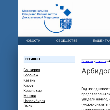
НОВОСТИ
ОБ ОБЩЕСТВЕ
ПАЦИЕНТА
РЕГИОНЫ
Главная
»
Новости
»
А
Арбидол
Башкирия
Воронеж
Казань
Киров
Год назад извес
Краснодар
представлены ок
Москва
увидели ничего,
Новосибирск
(можно сказать 
Омск
ограниченным св