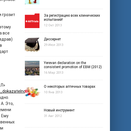
и грозит
За регистрацию всех клинических
испытаний!
12 Окт 2013
 этому
а все
здрав)
Диссернет
в
29 Июл 2013
дарт
Yerevan declaration on the
consistent promotion of EBM (2012)
16 Мар 2013
ОЛ»
О некоторых аптечных товарах
i_dokazatelnosti.pdf
).
10 Янв 2013
адно.
А. Это,
ремени
Новый инструмент
 Ему
31 Авг 2012
твенных
ми