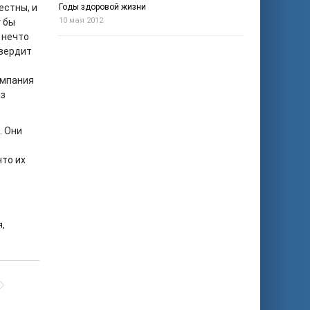
естны, и
Годы здоровой жизни
10 мая 2012
 бы
 нечто
твердит
омпания
аз
. Они
что их
я
,