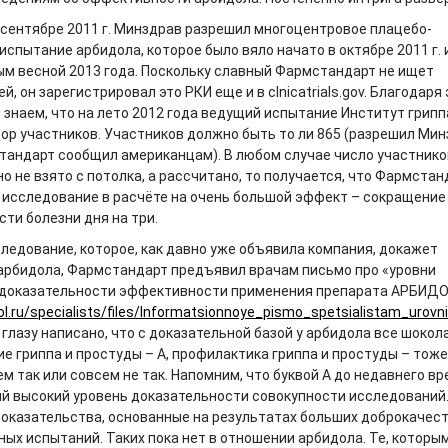
в сентябре 2011 г. Минздрав разрешил многоцентровое плацебо-
спытание арбидола, которое было вяло начато в октябре 2011 г. 
м весной 2013 года. Поскольку славный Фармстандарт не ищет
й, он зарегистрировал это РКИ еще и в clnicatrials.gov. Благодаря
 знаем, что на лето 2012 года ведущий испытание Институт грипп
бор участников. Участников должно быть то ли 865 (разрешил Мин
стандарт сообщил американцам). В любом случае число участнико
но не взято с потолка, а рассчитано, то получается, что Фармстан
 исследование в расчёте на очень большой эффект – сокращение
ти болезни дня на три.
следование, которое, как давно уже объявила компания, докажет
рбидола, Фармстандарт предъявил врачам письмо про «уровни
 доказательности эффективности применения препарата АРБИД
ol.ru/specialists/files/Informatsionnoye_pismo_spetsialistam_urovn
 глазу написано, что с доказательной базой у арбидола все шокол
е гриппа и простуды – А, профилактика гриппа и простуды – тоже 
ем так или совсем не так. Напомним, что буквой А до недавнего в
й высокий уровень доказательности совокупности исследований.
оказательства, основанные на результатах больших доброкачес
ых испытаний. Таких пока нет в отношении арбидола. Те, которы