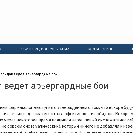
М
ОБУЧЕНИЕ, КОНСУЛЬТАЦИИ
МОНИТОРИНГ
рбидол ведет арьергардные бои
 ведет арьергардные бои
тный фармаколог выступил с утверждением о том, что вскоре буд
ончательные доказательства эффективности арбидола. Вскоре 
 но через некоторое время появился неряшливый систематический
– не совсем систематический), который ничего не добавлял к изв
едениям об эффективности арбидола. Постепенно интрига разве