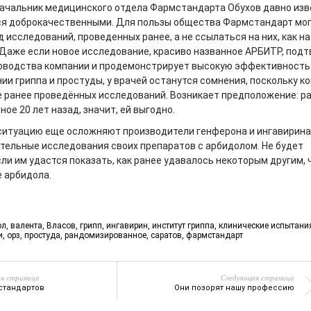
начальник медицинского отдела Фармстандарта Обухов давно изв
ся доброкачественными. Для пользы общества Фармстандарт мог
 исследований, проведенных ранее, а не ссылаться на них, как на
 Даже если новое исследование, красиво названное АРБИТР, под
оводства компании и продемонстрирует высокую эффективность
ии гриппа и простуды, у врачей останутся сомнения, поскольку к
 ранее проведённых исследований. Возникает предположение: р
ое 20 лет назад, значит, ей выгодно.
итуацию еще осложняют производители генферона и ингавирина
тельные исследования своих препаратов с арбидолом. Не будет
и им удастся показать, как ранее удавалось некоторым другим, 
 арбидола.
ол
,
валента
,
Власов
,
грипп
,
ингавирин
,
институт гриппа
,
клинические испытани
и
,
орз
,
простуда
,
рандомизированное
,
саратов
,
фармстандарт
я страница
Следующая страница
стандартов
Они позорят нашу профессию