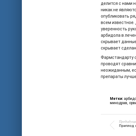
делится с нами 
никак не являют
опубликовать ряд
всем известное.
уверенность рук
арбидола в лечен
скрывает данные
скрывает сделанн
Фармстандарту с
проводят сравни
неожиданным, есл
препараты лучше
Метки:
арбид
минздрав
,
орв
Предыдуща
Приплод 