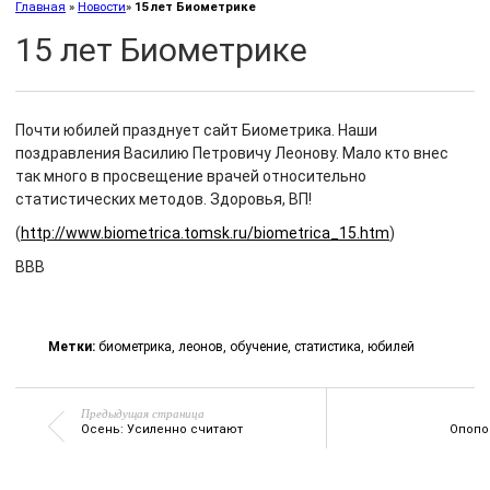
Главная
»
Новости
»
15 лет Биометрике
15 лет Биометрике
Почти юбилей празднует сайт Биометрика. Наши
поздравления Василию Петровичу Леонову. Мало кто внес
так много в просвещение врачей относительно
статистических методов. Здоровья, ВП!
(
http://www.biometrica.tomsk.ru/biometrica_15.htm
)
ВВВ
Метки:
биометрика
,
леонов
,
обучение
,
статистика
,
юбилей
Предыдущая страница
Осень: Усиленно считают
Опопо