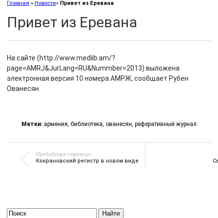
Главная
»
Новости
»
Привет из Еревана
Привет из Еревана
На сайте (http://www.medlib.am/?
page=AMRJ&JurLang=RU&Nummber=2013) выложена
электронная версия 10 номера АМРЖ, сообщает Рубен
Ованесян
Метки:
армения
,
библиотека
,
ованесян
,
реферативный журнал
Предыдущая страница
Кокрановский регистр в новом виде
С
Найти