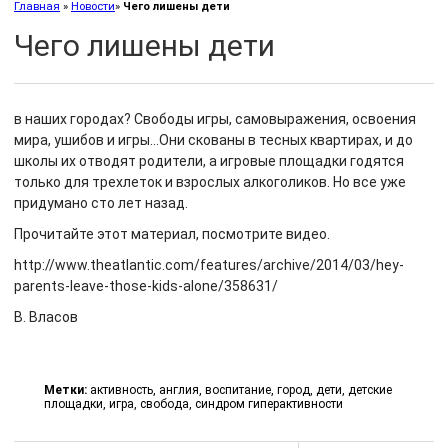
Главная
»
Новости
»
Чего лишены дети
Чего лишены дети
в наших городах? Свободы игры, самовыражения, освоения
мира, ушибов и игры…Они скованы в тесных квартирах, и до
школы их отводят родители, а игровые площадки годятся
только для трехлеток и взрослых алкоголиков. Но все уже
придумано сто лет назад.
Прочитайте этот материал, посмотрите видео.
http://www.theatlantic.com/features/archive/2014/03/hey-
parents-leave-those-kids-alone/358631/
В. Власов
Метки:
активность
,
англия
,
воспитание
,
город
,
дети
,
детские
площадки
,
игра
,
свобода
,
синдром гиперактивности