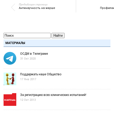
Предыдущая страница
Антинаучность на марше
Профилак
Найти
МАТЕРИАЛЫ
ОСДМ в Телеграме
31 Окт 2020
Поддержать наше Общество
17 Янв 2017
За регистрацию всех клинических испытаний!
12 Окт 2013