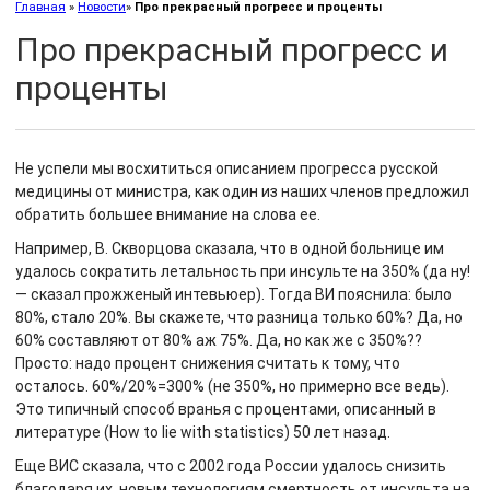
Главная
»
Новости
»
Про прекрасный прогресс и проценты
Про прекрасный прогресс и
проценты
Не успели мы восхититься описанием прогресса русской
медицины от министра, как один из наших членов предложил
обратить большее внимание на слова ее.
Например, В. Скворцова сказала, что в одной больнице им
удалось сократить летальность при инсульте на 350% (да ну!
— сказал прожженый интевьюер). Тогда ВИ пояснила: было
80%, стало 20%. Вы скажете, что разница только 60%? Да, но
60% составляют от 80% аж 75%. Да, но как же с 350%??
Просто: надо процент снижения считать к тому, что
осталось. 60%/20%=300% (не 350%, но примерно все ведь).
Это типичный способ вранья с процентами, описанный в
литературе (How to lie with statistics) 50 лет назад.
Еще ВИС сказала, что с 2002 года России удалось снизить
благодаря их новым технологиям смертность от инсульта на