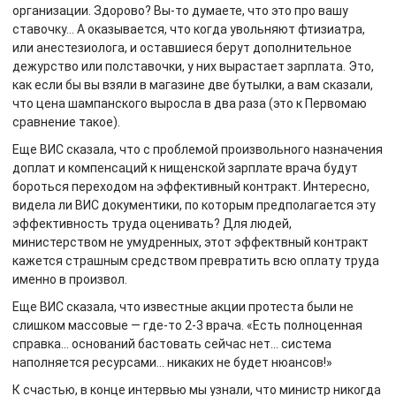
организации. Здорово? Вы-то думаете, что это про вашу
ставочку… А оказывается, что когда увольняют фтизиатра,
или анестезиолога, и оставшиеся берут дополнительное
дежурство или полставочки, у них вырастает зарплата. Это,
как если бы вы взяли в магазине две бутылки, а вам сказали,
что цена шампанского выросла в два раза (это к Первомаю
сравнение такое).
Еще ВИС сказала, что с проблемой произвольного назначения
доплат и компенсаций к нищенской зарплате врача будут
бороться переходом на эффективный контракт. Интересно,
видела ли ВИС документики, по которым предполагается эту
эффективность труда оценивать? Для людей,
министерством не умудренных, этот эффектвный контракт
кажется страшным средством превратить всю оплату труда
именно в произвол.
Еще ВИС сказала, что известные акции протеста были не
слишком массовые — где-то 2-3 врача. «Есть полноценная
справка… оснований бастовать сейчас нет… система
наполняется ресурсами… никаких не будет нюансов!»
К счастью, в конце интервью мы узнали, что министр никогда