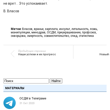
не врет. . Это успокаивает.
В. Власов
Метки:
Власов
,
вранье
,
зарплата
,
инсульт
,
летальность
,
ложь
,
манипуляции
,
минздрав
,
ОСДМ
,
приукрашивание
,
профсоюз
,
скворцова
,
смертность
,
совместительство
,
спид
,
статистика
Предыдущая страница
Наши успехи и их прогресс
Новый 
Найти
МАТЕРИАЛЫ
ОСДМ в Телеграме
31 Окт 2020