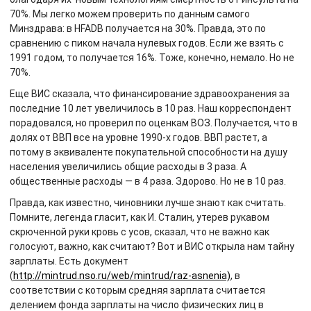
70%. Мы легко можем проверить по данным самого
Минздрава: в HFADB получается на 30%. Правда, это по
сравнению с пиком начала нулевых годов. Если же взять с
1991 годом, то получается 16%. Тоже, конечно, немало. Но не
70%.
Еще ВИС сказала, что финансирование здравоохранения за
последние 10 лет увеличилось в 10 раз. Наш корреспондент
порадовался, но проверил по оценкам ВОЗ. Получается, что в
долях от ВВП все на уровне 1990-х годов. ВВП растет, а
потому в эквиваленте покупательной способности на душу
населения увеличились общие расходы в 3 раза. А
общественные расходы — в 4 раза. Здорово. Но не в 10 раз.
Правда, как известно, чиновники лучше знают как считать.
Помните, легенда гласит, как И. Сталин, утерев рукавом
скрюченной руки кровь с усов, сказал, что не важно как
голосуют, важно, как считают? Вот и ВИС открыла нам тайну
зарплаты. Есть документ
(
http://mintrud.nso.ru/web/mintrud/raz-asnenia)
, в
соответствии с которым средняя зарплата считается
делением фонда зарплаты на число физических лиц в