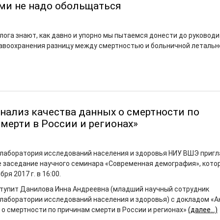
ми не надо обольщаться
блога знают, как давно и упорно мы пытаемся донести до руковод
авоохранения разницу между смертностью и больничной летальн
нализ качества данных о смертности по
мерти в России и регионах»
лаборатория исследований населения и здоровья НИУ ВШЭ приг
е заседание научного семинара «Современная демография», кото
ря 2017 г. в 16:00.
тупит Данилова Инна Андреевна (младший научный сотрудник
аборатории исследований населения и здоровья) с докладом «А
 о смертности по причинам смерти в России и регионах»
(далее…)