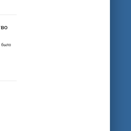
тво
о было