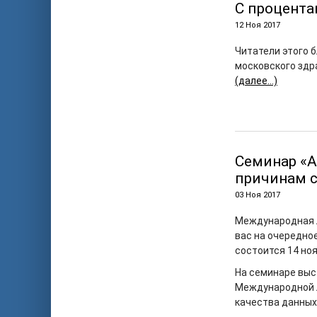
C процента
12 Ноя 2017
Читатели этого 
московского здр
(далее…)
Семинар «А
причинам с
03 Ноя 2017
Международная 
вас на очередно
состоится 14 нояб
На семинаре выс
Международной л
качества данных