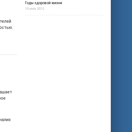
Годы здоровой жизни
10 мая 2012
ителей
остью.
лашает
рое
нализ