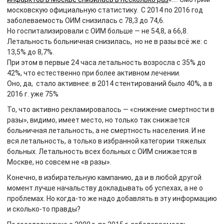
московскую официальную статистику. С 2014 по 2016 год
заболеваемость ОИМ снизилась с 78,3 до 74,6.
Но госпитализировали с ОИМ больше — не 54,8, а 66,8.
Летальность больничная снизилась, но не в разы всё же: с
13,5% до 8,7%.
При этом в первые 24 часа летальность возросла с 35% до
42%, что естественно при более активном лечении.
Оно, да, стало активнее: в 2014 стентирований было 40%, а в
2016 г. уже 75%
То, что активно рекламировалось — «снижение смертности в
разы», видимо, имеет место, но только так снижается
больничная летальность, а не смертность населения. И не
вся летальность, а только в избранной категории тяжелых
больных. Летальность всех больных с ОИМ снижается в
Москве, но совсем не «в разы».
Конечно, в избирательную кампанию, да и в любой другой
момент лучше начальству докладывать об успехах, а не о
проблемах. Но когда-то же надо добавлять в эту информацию
и сколько-то правды?