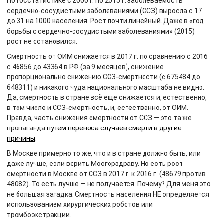
По госстатистике с 2000 г. по 2015 г. заболеваемость
сердечно-сосудистыми заболеваниями (ССЗ) выросла с 17
до 31 на 1000 населения. Рост почти линейный. Даже в «год
борьбы с сердечно-сосудистыми заболеваниями» (2015)
рост не остановился.
Смертность от ОИМ снижается в 2017 г. по сравнению с 2016
с 46856 до 43364 в РФ (за 9 месяцев), снижение
пропорционально снижению ССЗ-смертности (с 675484 до
648311) и никакого чуда национального масштаба не видно.
Да, смертность в стране всё еще снижается и, естественно,
в том числе и ССЗ-смертность, и, естественно, от ОИМ.
Правда, часть снижения смертности от ССЗ — это та же
пропаганда
путем переноса случаев смерти в другие
причины
.
В Москве примерно то же, что и в стране должно быть, или
даже лучше, если верить Мосгорздраву. Но есть рост
смертности в Москве от ССЗ в 2017 г. к 2016 г. (48679 против
48082). То есть лучше — не получается. Почему? Для меня это
не большая загадка. Смертность населения НЕ определяется
использованием хирургических роботов или
тромбоэкстракции.