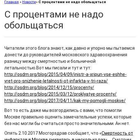
Главная
»
Новости
»
C процентами не надо обольщаться
C процентами не надо
обольщаться
Читатели этого блога знают, как давно и упорно мы пытаемся
донести до руководителей московского здравоохранения
разницу между смертностью и больничной
летальностью.
Вот мы писали и тут и тут:
http://osdm.org/blog/2015/04/09/inistr-a-xripun-vse-eshhe-
vret-pro-snizhenie-letalnosti-ot-infarkta-v-tri-raza/
http://osdm.org/blog/2014/12/15/procenty/
http://osdm.org/blog/2015/03/12/proklyatye-procenty/
http://osdm.org/blog/2017/04/11/kak-my-pomogli-moskve/
Вот то есть даже мы возгордились с вами, что помогли
Москве правильно оценить замечательные успехи, которые
без нас могли бы считаться просто значительными. Ан нет.
Опять 2.10.2017 Мосгорздрав сообщает, что «
Смертность от
инфарктов в Москве снизилась в несколько раз
«…. Смотрим