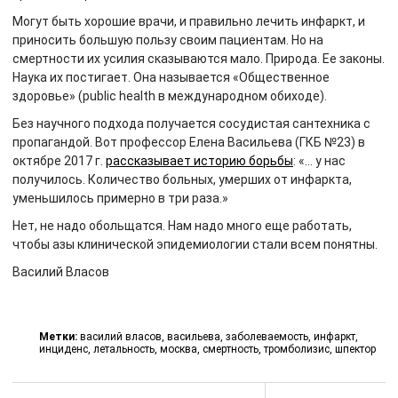
Могут быть хорошие врачи, и правильно лечить инфаркт, и
приносить большую пользу своим пациентам. Но на
смертности их усилия сказываются мало. Природа. Ее законы.
Наука их постигает. Она называется «Общественное
здоровье» (public health в международном обиходе).
Без научного подхода получается сосудистая сантехника с
пропагандой. Вот профессор Елена Васильева (ГКБ №23) в
октябре 2017 г.
рассказывает историю борьбы
: «… у нас
получилось. Количество больных, умерших от инфаркта,
уменьшилось примерно в три раза.
»
Нет, не надо обольщатся. Нам надо много еще работать,
чтобы азы клинической эпидемиологии стали всем понятны.
Василий Власов
Метки:
василий власов
,
васильева
,
заболеваемость
,
инфаркт
,
инциденс
,
летальность
,
москва
,
смертность
,
тромболизис
,
шпектор