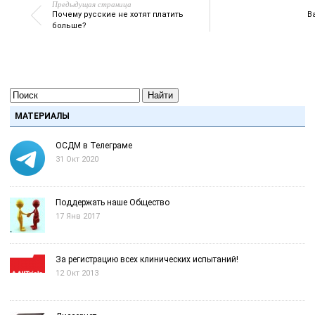
Предыдущая страница
Почему русские не хотят платить
В
больше?
Найти
МАТЕРИАЛЫ
ОСДМ в Телеграме
31 Окт 2020
Поддержать наше Общество
17 Янв 2017
За регистрацию всех клинических испытаний!
12 Окт 2013