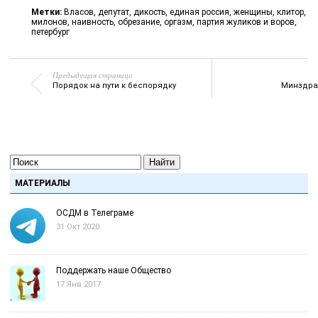
Метки:
Власов
,
депутат
,
дикость
,
единая россия
,
женщины
,
клитор
,
милонов
,
наивность
,
обрезание
,
оргазм
,
партия жуликов и воров
,
петербург
Предыдущая страница
Порядок на пути к беспорядку
Минздра
Найти
МАТЕРИАЛЫ
ОСДМ в Телеграме
31 Окт 2020
Поддержать наше Общество
17 Янв 2017