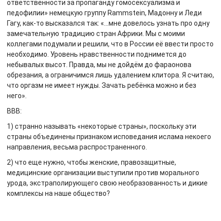
ответственности за пропаганду гомосексуализма и
педофилии» немецкую группу Rammstein, Мадонну и Леди
Гагу, как-то высказался так: «…мне довелось узнать про одну
замечательную традицию стран Африки. Мы с моими
коллегами подумали и решили, что в России её ввести просто
необходимо. Уровень нравственности поднимется до
небывалых высот. Правда, мы не дойдём до фараонова
обрезания, а ограничимся лишь удалением клитора. Я считаю,
что оргазм не имеет нужды. Зачать ребёнка можно и без
него».
ВВВ:
1) странно называть «некоторые страны», поскольку эти
страны объединены признаком исповедания ислама некоего
направления, весьма распространенного.
2) что еще нужно, чтобы женские, правозащитные,
медицинские организации выступили против морального
урода, экстраполирующего свою необразованность и дикие
комплексы на наше общество?