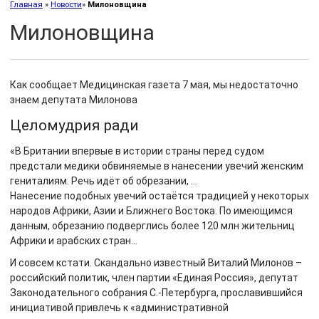
Главная
»
Новости
»
Милоновщина
Милоновщина
Как сообщает Медицинская газета 7 мая, мы недостаточно
знаем депутата Милонова
Целомудрия ради
«В Британии впервые в истории страны перед судом
предстали медики обвиняемые в нанесении увечий женским
гениталиям. Речь идёт об обрезании, …
Нанесение подобных увечий остаётся традицией у некоторых
народов Африки, Азии и Ближнего Востока. По имеющимся
данным, обрезанию подверглись более 120 млн жительниц
Африки и арабских стран…
И совсем кстати. Скандально известный Виталий Милонов –
российский политик, член партии «Единая Россия», депутат
Законодательного собрания С.-Петербурга, прославившийся
инициативой привлечь к «административной