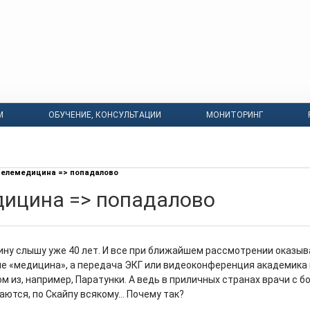
М
ОБУЧЕНИЕ, КОНСУЛЬТАЦИИ
МОНИТОРИНГ
елемедицина => попадалово
ицина => попадалово
ину слышу уже 40 лет. И все при ближайшем рассмотрении оказыв
 не «медицина», а передача ЭКГ или видеоконференция академика 
м из, например, Паратунки. А ведь в приличных странах врачи с 
аются, по Скайпу всякому… Почему так?