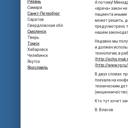
Рязань
А потому! Минздр
Самара
«врача» закон н
Санкт-Петербург
пациента иными 
Саратов
может решить, д
Свердловская обл.
предусмотрено т
Смоленск
нашем законодат
Тверь
Недавно мы полу
Томск
и должен исполь
Хабаровск
технологии, в р
Челябинск
(
http://echo.msk
Якутск
(
http://www.rg.ru
Ярославль
В двух словах: 
поехала на конфе
техническим дет
(мошенничество)
Кто тут хочет з
В. Власов