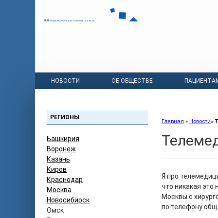
НОВОСТИ
ОБ ОБЩЕСТВЕ
ПАЦИЕНТА
РЕГИОНЫ
Главная
»
Новости
»
Т
Телемед
Башкирия
Воронеж
Казань
Киров
Я про телемедиц
Краснодар
что никакая это
Москва
Москвы с хирурго
Новосибирск
по телефону общ
Омск