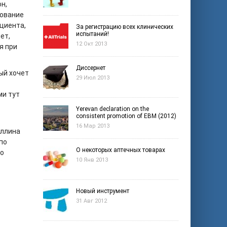
н,
рование
циента,
За регистрацию всех клинических
испытаний!
ет,
12 Окт 2013
я при
Диссернет
ый хочет
29 Июл 2013
ми тут
Yerevan declaration on the
consistent promotion of EBM (2012)
16 Мар 2013
уллина
по
О некоторых аптечных товарах
ло
10 Янв 2013
Новый инструмент
31 Авг 2012