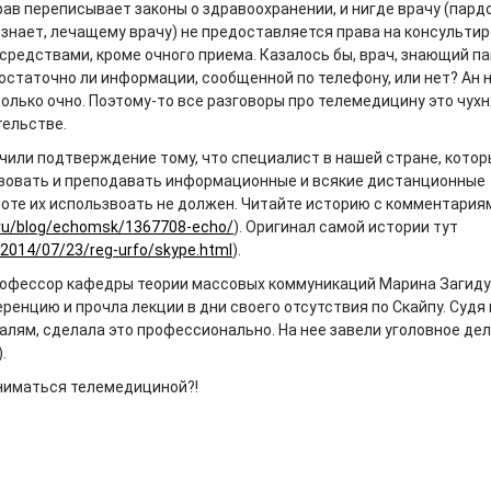
ав переписывает законы о здравоохранении, и нигде врачу (пардо
е знает, лечащему врачу) не предоставляется права на консульти
средствами, кроме очного приема. Казалось бы, врач, знающий па
остаточно ли информации, сообщенной по телефону, или нет? Ан н
олько очно. Поэтому-то все разговоры про телемедицину это чухн
ельстве.
чили подтверждение тому, что специалист в нашей стране, котор
зовать и преподавать информационные и всякие дистанционные
аботе их использвоать не должен. Читайте историю с комментария
.ru/blog/echomsk/1367708-echo/
). Оригинал самой истории тут
/2014/07/23/reg-urfo/skype.html
).
профессор кафедры теории массовых коммуникаций Марина Загид
ренцию и прочла лекции в дни своего отсутствия по Скайпу. Судя 
алям, сделала это профессионально. На нее завели уголовное де
.
аниматься телемедициной?!