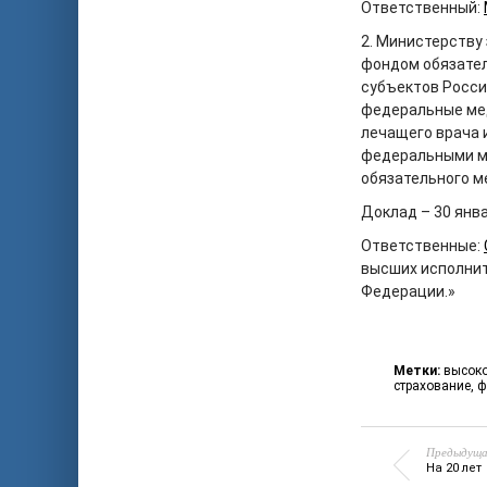
Ответственный:
2. Министерству
фондом обязател
субъектов Росси
федеральные мед
лечащего врача 
федеральными м
обязательного м
Доклад – 30 янва
Ответственные:
высших исполнит
Федерации.»
Метки:
высок
страхование
,
ф
Предыдуща
На 20 лет