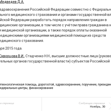
Медведев Д.А.
 здравоохранения Российской Федерации совместно с Федераль
ьного медицинского страхования и органами государственной в
йской Федерации разработать порядок направления граждан в
ицинские организации, в том числе с учётом права гражданина 
и медицинской организации, а также порядок оплаты оказанной
едицинскими организациями медицинской помощи из средств
едицинского страхования.
ря 2015 года.
Скворцова В.И.
, Стадченко Н.Н., высшие должностные лица (руков
ельных органов государственной власти) субъектов Российской
отехнологическая помощь
,
дорогостой
,
здравоохранение
,
поручение
,
президен
едеральные центры
,
финансирование
я страница
Следующая страница
Ноябрь, 30