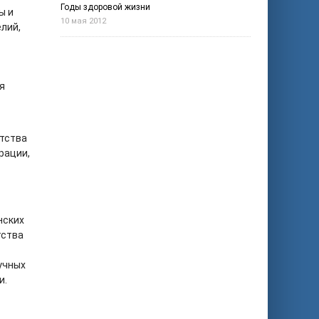
Годы здоровой жизни
ы и
10 мая 2012
лий,
я
нтства
рации,
нских
тства
учных
и.