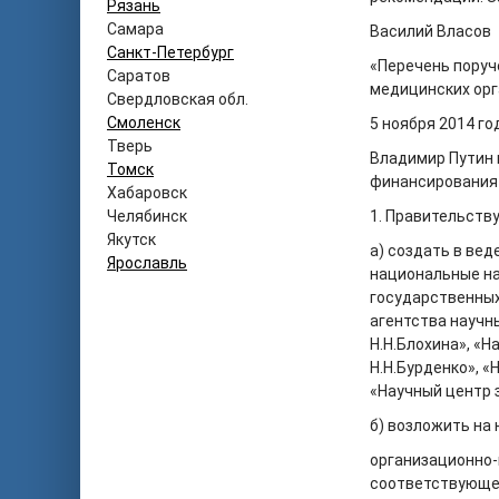
Рязань
Самара
Василий Власов
Санкт-Петербург
«Перечень поруч
Саратов
медицинских ор
Свердловская обл.
Смоленск
5 ноября 2014 год
Тверь
Владимир Путин 
Томск
финансирования
Хабаровск
Челябинск
1. Правительств
Якутск
а) создать в ве
Ярославль
национальные на
государственны
агентства научн
Н.Н.Блохина», «
Н.Н.Бурденко», «
«Научный центр 
б) возложить на
организационно-
соответствующе