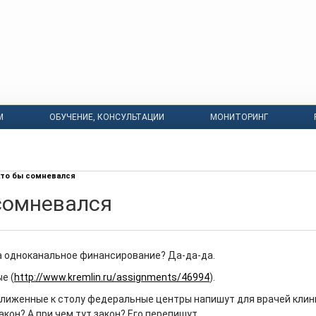
М
ОБУЧЕНИЕ, КОНСУЛЬТАЦИИ
МОНИТОРИНГ
то бы сомневался
сомневался
а одноканальное финансирование? Да-да-да.
е (
http://www.kremlin.ru/assignments/46994
).
ближенные к столу федеральные центры напишут для врачей кли
кон? А при чем тут закон? Его перепишут.