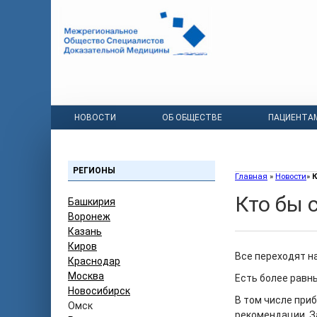
НОВОСТИ
ОБ ОБЩЕСТВЕ
ПАЦИЕНТА
РЕГИОНЫ
Главная
»
Новости
»
К
Кто бы 
Башкирия
Воронеж
Казань
Киров
Все переходят н
Краснодар
Москва
Есть более равны
Новосибирск
В том числе при
Омск
рекомендации. За