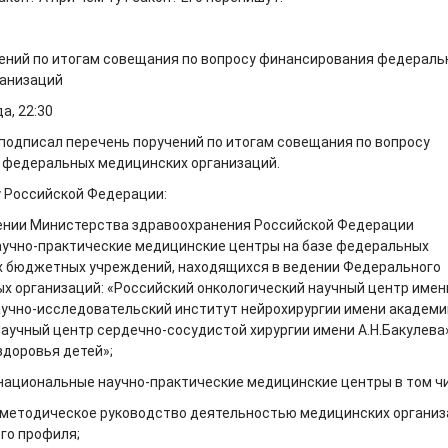
ений по итогам совещания по вопросу финансирования федераль
ганизаций
а, 22:30
подписал перечень поручений по итогам совещания по вопросу
 федеральных медицинских организаций.
у Российской Федерации:
дении Министерства здравоохранения Российской Федерации
учно-практические медицинские центры на базе федеральных
х бюджетных учреждений, находящихся в ведении Федерального
ых организаций: «Российский онкологический научный центр имен
Научно-исследовательский институт нейрохирургии имени академи
Научный центр сердечно-сосудистой хирургии имени А.Н.Бакулева»
здоровья детей»;
 национальные научно-практические медицинские центры в том ч
методическое руководство деятельностью медицинских органи
го профиля;