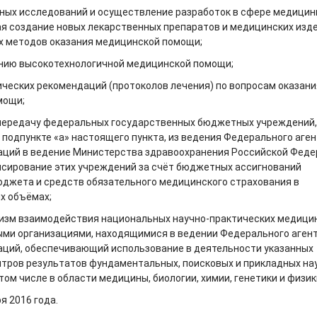
ных исследований и осуществление разработок в сфере медицин
ая создание новых лекарственных препаратов и медицинских изде
х методов оказания медицинской помощи;
нию высокотехнологичной медицинской помощи;
ических рекомендаций (протоколов лечения) по вопросам оказани
мощи;
передачу федеральных государственных бюджетных учреждений,
 подпункте «а» настоящего пункта, из ведения Федерального аге
аций в ведение Министерства здравоохранения Российской Феде
сирование этих учреждений за счёт бюджетных ассигнований
джета и средств обязательного медицинского страхования в
х объёмах;
низм взаимодействия национальных научно-практических медици
ыми организациями, находящимися в ведении Федерального аген
аций, обеспечивающий использование в деятельности указанных
тров результатов фундаментальных, поисковых и прикладных на
том числе в области медицины, биологии, химии, генетики и физик
ря 2016 года.