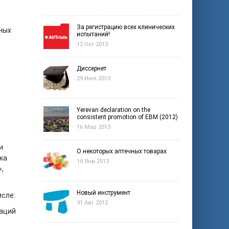
За регистрацию всех клинических
ных
испытаний!
12 Окт 2013
Диссернет
29 Июл 2013
Yerevan declaration on the
consistent promotion of EBM (2012)
16 Мар 2013
и
О некоторых аптечных товарах
ка
10 Янв 2013
,
Новый инструмент
исле:
31 Авг 2012
заций