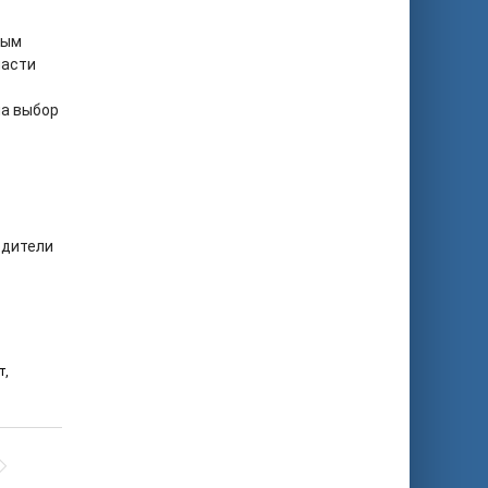
ным
ласти
на выбор
одители
т
,