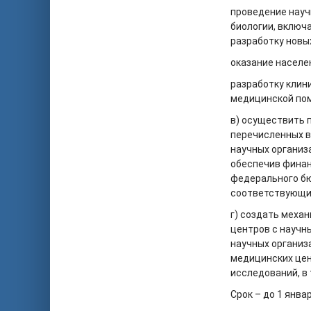
проведение науч
биологии, включ
разработку новы
оказание населе
разработку клин
медицинской по
в) осуществить 
перечисленных в
научных организ
обеспечив финан
федерального бю
соответствующи
г) создать меха
центров с научн
научных организ
медицинских цен
исследований, в 
Срок – до 1 янва