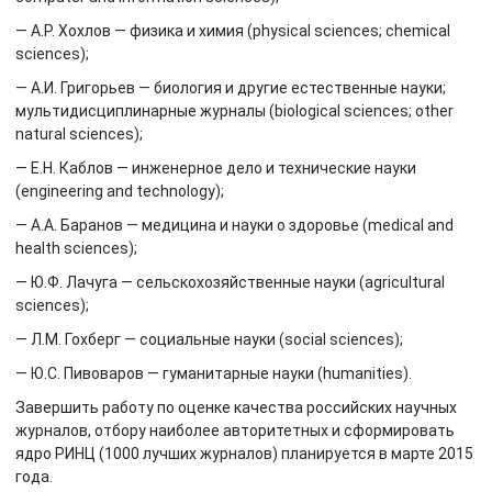
— А.Р. Хохлов — физика и химия (physical sciences; chemical
sciences);
— А.И. Григорьев — биология и другие естественные науки;
мультидисциплинарные журналы (biological sciences; other
natural sciences);
— Е.Н. Каблов — инженерное дело и технические науки
(engineering and technology);
— А.А. Баранов — медицина и науки о здоровье (medical and
health sciences);
— Ю.Ф. Лачуга — сельскохозяйственные науки (agricultural
sciences);
— Л.М. Гохберг — социальные науки (social sciences);
— Ю.С. Пивоваров — гуманитарные науки (humanities).
Завершить работу по оценке качества российских научных
журналов, отбору наиболее авторитетных и сформировать
ядро РИНЦ (1000 лучших журналов) планируется в марте 2015
года.