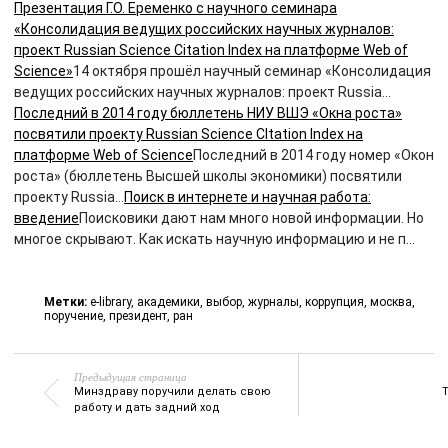
Презентация Г.О. Еременко с научного семинара
«Консолидация ведущих российских научных журналов:
проект Russian Science Citation Index на платформе Web of
Science»
14 октября прошёл научный семинар «Консолидация
ведущих российских научных журналов: проект Russia…
Последний в 2014 году бюллетень НИУ ВШЭ «Окна роста»
посвятили проекту Russian Science CItation Index на
платформе Web of Science
Последний в 2014 году номер «Окон
роста» (бюллетень Высшей школы экономики) посвятили
проекту Russia…
Поиск в интернете и научная работа:
введение
Поисковики дают нам много новой информации. Но
многое скрывают. Как искать научную информацию и не п…
Метки:
e-library
,
академики
,
выбор
,
журналы
,
коррупция
,
москва
,
поручение
,
президент
,
ран
Предыдущая страница
Минздраву поручили делать свою
работу и дать задний ход