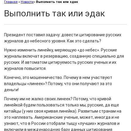
Главная
»
Новости
»
Выполнить так или эдак
Выполнить так или эдак
Президент поставил задачу: довести цитирование русских
журналов до небесного уровня. Как это сделать?
Нужно изменить линейку, меряющую «до небес». Русские
журналы включат в резервацию, созданную специально для
русских. И автоматом цитируемость русских ученых и их
журналов повысится.
Конечно, это мошенничество. Почему в нем участвуют
владельцы «линеек»? Потому, что они получают за это
деньги!
Почему им не жалко своих линеек? Потому, что кривой
линейкой будем пользоваться только мы, русские, да еще
китайцы (у них своя кривая линейка). Развитым странам на
это наплевать. Американские ученые, может, инкогда и не
узнают, что в России отобрали тыщу «лучших» журналов и
включили в международную базу данных цитирования