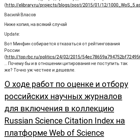
(
http://elibrary.ru/projects/blogs/post/2015/01/12/1000_WoS_5.a
Василй Власов
Ниже копия, на всякий случай
Update:
Вот Минфин собирается отказаться от рейтингования
России
(
http://top.rbc.ru/politics/24/02/2015/54ec78659a794752bf72495
… Почему бы и в отношении цитирования не поступить так
же? Точно уж честнее и дешевле.
О ходе работ по оценке и отбору
российских научных журналов
для включения в коллекцию
Russian Science Citation Index на
платформе Web of Science