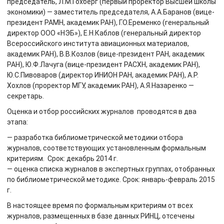
председатель, Л.М.Гохберг (первый проректор Высшей школы
экономики) — заместитель председателя, А.А.Баранов (вице-
президент РАМН, академик РАН), Г.О.Еременко (генеральный
директор ООО «НЭБ»), Е.Н.Каблов (генеральный директор
Всероссийского института авиационных материалов,
академик РАН), В.В.Козлов (вице-президент РАН, академик
РАН), Ю.Ф.Лачуга (вице-президент РАСХН, академик РАН),
Ю.С.Пивоваров (директор ИНИОН РАН, академик РАН), А.Р.
Хохлов (проректор МГУ, академик РАН), А.Я.Назаренко —
секретарь.
Оценка и отбор российских журналов проводятся в два
этапа:
— разработка библиометрической методики отбора
журналов, соответствующих установленным формальным
критериям. Срок: декабрь 2014 г.
— оценка списка журналов в экспертных группах, отобранных
по библиометрической методике. Срок: январь-февраль 2015
г.
В настоящее время по формальным критериям от всех
журналов, размещенных в базе данных РИНЦ, отсечены