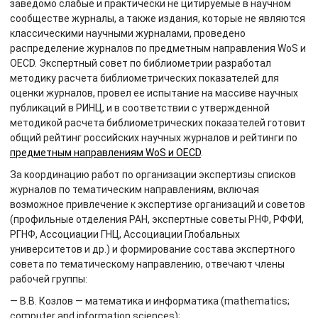
заведомо слабые и практически не цитируемые в научном
сообществе журналы, а также издания, которые не являются
классическими научными журналами, проведено
распределение журналов по предметным направления WoS и
OECD. Экспертный совет по библиометрии разработал
методику расчета библиометрических показателей для
оценки журналов, провел ее испытание на массиве научных
публикаций в РИНЦ, и в соответствии с утвержденной
методикой расчета библиометрических показателей готовит
общий рейтинг российских научных журналов и рейтинги по
предметным направлениям WoS и OECD
.
За координацию работ по организации экспертизы списков
журналов по тематическим направлениям, включая
возможное привлечение к экспертизе организаций и советов
(профильные отделения РАН, экспертные советы РНФ, РФФИ,
РГНФ, Ассоциации ГНЦ, Ассоциации Глобальных
университетов и др.) и формирование состава экспертного
совета по тематическому направлению, отвечают члены
рабочей группы:
— В.В. Козлов — математика и информатика (mathematics;
computer and information sciences);