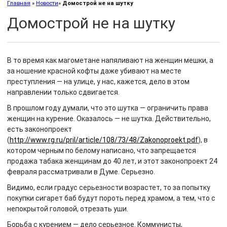
Главная
»
Новости
»
Домострой не на шутку
Домострой не на шутку
В то время как магометане напяливают на женщин мешки, а
за ношение красной кофты даже убивают на месте
преступления — на улице, у нас, кажется, дело в этом
направлении только сдвигается.
В прошлом году думали, что это шутка — ограничить права
женщин на курение. Оказалось — не шутка. Действительно,
есть законопроект
(
http://www.rg.ru/pril/article/108/73/48/Zakonoproekt.pdf
), в
котором черным по белому написано, что запрещается
продажа табака женщинам до 40 лет, и этот законопроект 24
февраля рассматривали в Думе. Серьезно.
Видимо, если градус серьезности возрастет, то за попытку
покупки сигарет баб будут пороть перед храмом, а тем, что с
непокрытой головой, отрезать уши.
Борьба с курением — дело серьезное. Коммунисты,