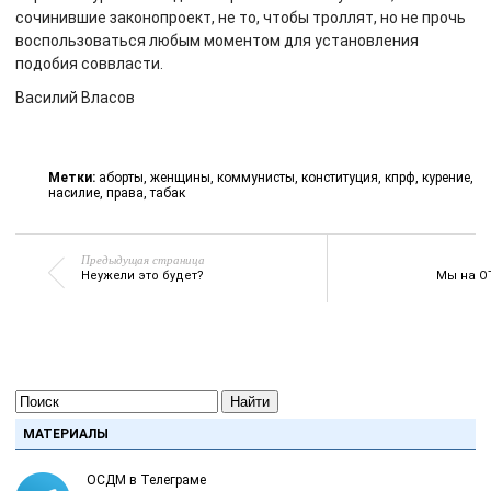
сочинившие законопроект, не то, чтобы троллят, но не прочь
воспользоваться любым моментом для установления
подобия соввласти.
Василий Власов
Метки:
аборты
,
женщины
,
коммунисты
,
конституция
,
кпрф
,
курение
,
насилие
,
права
,
табак
Предыдущая страница
Неужели это будет?
Мы на О
Найти
МАТЕРИАЛЫ
ОСДМ в Телеграме